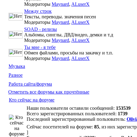
Модераторы
Maynard
,
ALuserX
Между строк
Тексты, переводы. значения песен
Модераторы
Maynard
,
ALuserX
SOAD - релизы
Альбомы, синглы, ДВД/видео, демки и т.д
Модераторы
Maynard
,
ALuserX
Ты мне - я тебе
Обмен файлами, просьбы на закачку и т.п.
Модераторы
Maynard
,
ALuserX
Музыка
Разное
Работа сайта/форума
Отметить все форумы как прочтённые
Кто сейчас на форуме
Наши пользователи оставили сообщений:
153539
Всего зарегистрированных пользователей:
1739
Последний зарегистрированный пользователь:
Olivi
Сейчас посетителей на форуме:
85
, из них зарегист
]