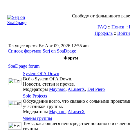
Свободу от фальшивого раве
FAQ
::
Поиск
::
Профиль
::
Войти
Текущее время Вс Авг 09, 2026 12:55 am
Список форумов Serj on SoaDpage
Форум
SoaDpage forum
System Of A Down
Всё о System Of A Down.
Новости, статьи и прочее.
Модераторы
Maynard
,
ALuserX
,
Del Piero
Solo Projects
Обсуждение всего, что связано с сольными проектам
участников группы.
Модераторы
Maynard
,
ALuserX
Члены группы
Темы, касающиеся непосредственно одного из члено
группы.