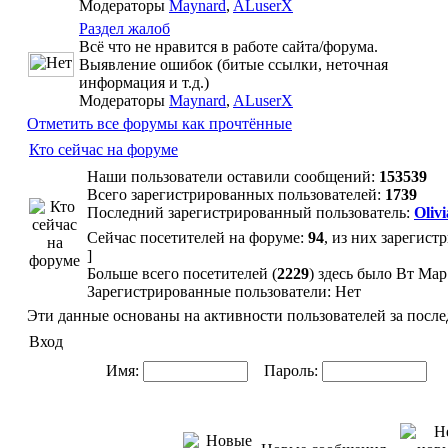
Модераторы
Maynard
,
ALuserX
Раздел жалоб
Всё что не нравится в работе сайта/форума.
Выявление ошибок (битые ссылки, неточная
информация и т.д.)
Модераторы
Maynard
,
ALuserX
Отметить все форумы как прочтённые
Кто сейчас на форуме
Наши пользователи оставили сообщений:
153539
Всего зарегистрированных пользователей:
1739
Последний зарегистрированный пользователь:
Olivi
Сейчас посетителей на форуме:
94
, из них зарегист
]
Больше всего посетителей (
2229
) здесь было Вт Мар
Зарегистрированные пользователи: Нет
Эти данные основаны на активности пользователей за после
Вход
Имя:
Пароль:
Ав