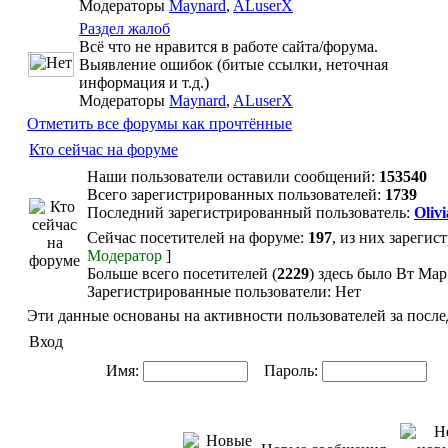
Модераторы
Maynard
,
ALuserX
Раздел жалоб
Всё что не нравится в работе сайта/форума.
Выявление ошибок (битые ссылки, неточная
информация и т.д.)
Модераторы
Maynard
,
ALuserX
Отметить все форумы как прочтённые
Кто сейчас на форуме
Наши пользователи оставили сообщений:
153540
Всего зарегистрированных пользователей:
1739
Последний зарегистрированный пользователь:
Olivi
Сейчас посетителей на форуме:
197
, из них зарегис
Модератор
]
Больше всего посетителей (
2229
) здесь было Вт Мар
Зарегистрированные пользователи: Нет
Эти данные основаны на активности пользователей за после
Вход
Имя:
Пароль:
Ав