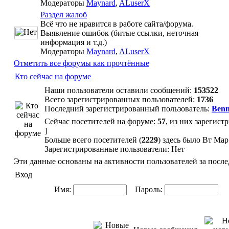
Модераторы
Maynard
,
ALuserX
Раздел жалоб
Всё что не нравится в работе сайта/форума.
Выявление ошибок (битые ссылки, неточная
информация и т.д.)
Модераторы
Maynard
,
ALuserX
Отметить все форумы как прочтённые
Кто сейчас на форуме
Наши пользователи оставили сообщений:
153522
Всего зарегистрированных пользователей:
1736
Последний зарегистрированный пользователь:
Benn
Сейчас посетителей на форуме:
57
, из них зарегист
]
Больше всего посетителей (
2229
) здесь было Вт Мар
Зарегистрированные пользователи: Нет
Эти данные основаны на активности пользователей за после
Вход
Имя:
Пароль:
Ав