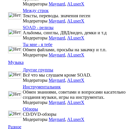
Модераторы
Maynard
,
ALuserX
Между строк
Тексты, переводы. значения песен
Модераторы
Maynard
,
ALuserX
SOAD - релизы
Альбомы, синглы, ДВД/видео, демки и т.д
Модераторы
Maynard
,
ALuserX
Ты мне - я тебе
Обмен файлами, просьбы на закачку и т.п.
Модераторы
Maynard
,
ALuserX
Музыка
Другие группы
Всё что мы слушаем кроме SOAD.
Модераторы
Maynard
,
ALuserX
Инструментальник
Обмен знаниями, советами и вопросами касательно
создания музыки, игры на инструментах.
Модераторы
Maynard
,
ALuserX
Обзоры
CD/DVD-обзоры
Модераторы
Maynard
,
ALuserX
Разное