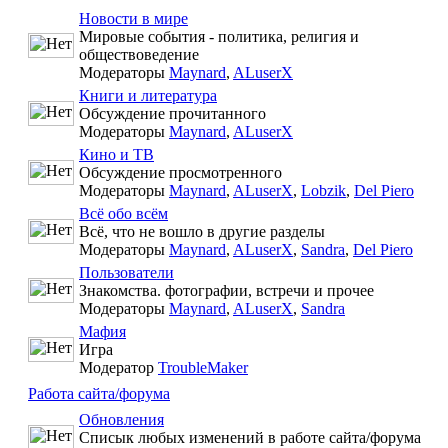
Новости в мире
Мировые события - политика, религия и
обществоведение
Модераторы
Maynard
,
ALuserX
Книги и литература
Обсуждение прочитанного
Модераторы
Maynard
,
ALuserX
Кино и ТВ
Обсуждение просмотренного
Модераторы
Maynard
,
ALuserX
,
Lobzik
,
Del Piero
Всё обо всём
Всё, что не вошло в другие разделы
Модераторы
Maynard
,
ALuserX
,
Sandra
,
Del Piero
Пользователи
Знакомства. фотографии, встречи и прочее
Модераторы
Maynard
,
ALuserX
,
Sandra
Мафия
Игра
Модератор
TroubleMaker
Работа сайта/форума
Обновления
Списык любых изменений в работе сайта/форума