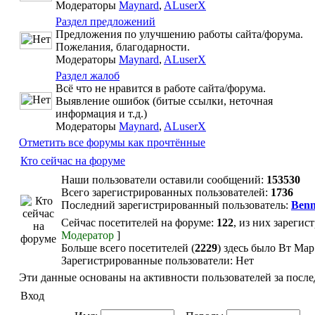
Модераторы
Maynard
,
ALuserX
Раздел предложений
Предложения по улучшению работы сайта/форума.
Пожелания, благодарности.
Модераторы
Maynard
,
ALuserX
Раздел жалоб
Всё что не нравится в работе сайта/форума.
Выявление ошибок (битые ссылки, неточная
информация и т.д.)
Модераторы
Maynard
,
ALuserX
Отметить все форумы как прочтённые
Кто сейчас на форуме
Наши пользователи оставили сообщений:
153530
Всего зарегистрированных пользователей:
1736
Последний зарегистрированный пользователь:
Benn
Сейчас посетителей на форуме:
122
, из них зарегис
Модератор
]
Больше всего посетителей (
2229
) здесь было Вт Мар
Зарегистрированные пользователи: Нет
Эти данные основаны на активности пользователей за после
Вход