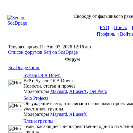
Свободу от фальшивого раве
FAQ
::
Поиск
::
Профиль
::
Войти
Текущее время Пт Авг 07, 2026 12:16 am
Список форумов Serj on SoaDpage
Форум
SoaDpage forum
System Of A Down
Всё о System Of A Down.
Новости, статьи и прочее.
Модераторы
Maynard
,
ALuserX
,
Del Piero
Solo Projects
Обсуждение всего, что связано с сольными проектам
участников группы.
Модераторы
Maynard
,
ALuserX
Члены группы
Темы, касающиеся непосредственно одного из члено
группы.