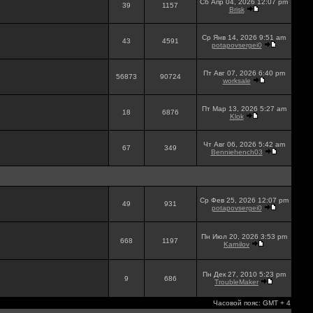
Сб Апр 04, 2026 12:07 pm
39
1157
Brisk
Ср Янв 14, 2026 9:51 am
43
4591
potapovsergei0
Пт Авг 07, 2026 6:40 pm
56873
90724
worksale
Пт Мар 13, 2026 5:27 am
18
6876
Klok
Чт Авг 06, 2026 5:42 am
67
349
Benniehench03
Ср Фев 25, 2026 12:07 pm
49
931
potapovsergei0
Пн Июл 20, 2026 3:53 pm
668
1197
Karnilov
Пн Дек 27, 2010 5:23 pm
9
686
TroubleMaker
Часовой пояс: GMT + 4