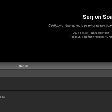
Serj on So
Свободу от фальшивого равенства вам може
FAQ
::
Поиск
::
Пользователи
::
Профиль
::
Войти и проверить л
Форум
уппы.