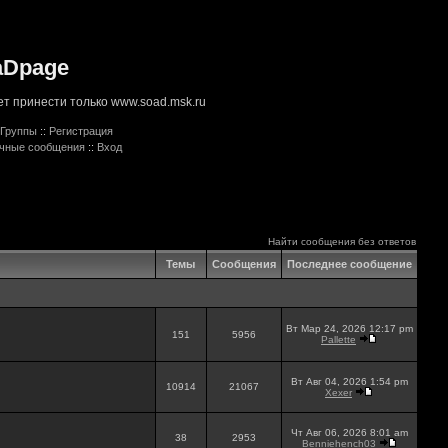
aDpage
т принести только www.soad.msk.ru
Группы
::
Регистрация
ичные сообщения
::
Вход
Найти сообщения без ответов
Темы
Сообщения
Последнее сообщение
Вт Мар 24, 2026 12:17 pm
151
5956
Pallette
Вт Авг 04, 2026 1:54 pm
10914
21067
Xexer
Чт Авг 06, 2026 8:01 am
38
2953
Benniehench03