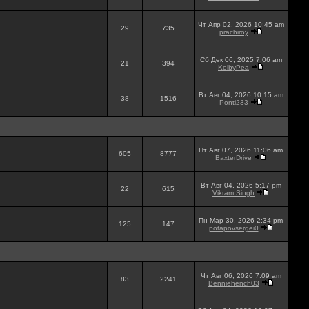
Чт Апр 02, 2026 10:45 am
29
735
prachiroy
Сб Дек 06, 2025 7:06 am
21
394
KolbyPea
Вт Авг 04, 2026 10:15 am
38
1516
Ponti233
Пт Авг 07, 2026 11:06 am
605
8777
BaxterDrive
Вт Авг 04, 2026 5:17 pm
22
615
Vikram Singh
Пн Мар 30, 2026 2:34 pm
125
147
potapovsergei0
Чт Авг 06, 2026 7:09 am
83
2241
Benniehench03