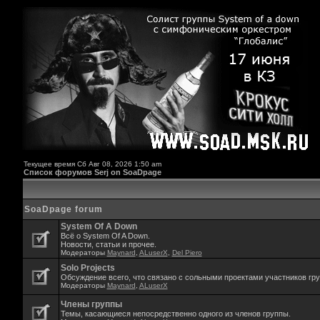
Текущее время Сб Авг 08, 2026 1:50 am
Список форумов Serj on SoaDpage
SoaDpage forum
System Of A Down
Всё о System Of A Down.
Новости, статьи и прочее.
Модераторы
Maynard
,
ALuserX
,
Del Piero
Solo Projects
Обсуждение всего, что связано с сольными проектами участников гр
Модераторы
Maynard
,
ALuserX
Члены группы
Темы, касающиеся непосредственно одного из членов группы.