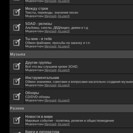
Модераторы
Maynard
,
ALuserX
Между строк
Тексты, переводы. значения песен
Модераторы
Maynard
,
ALuserX
SOAD - релизы
Альбомы, синглы, ДВД/видео, демки и т.д
Модераторы
Maynard
,
ALuserX
Ты мне - я тебе
Обмен файлами, просьбы на закачку и т.п.
Модераторы
Maynard
,
ALuserX
Музыка
Другие группы
Всё что мы слушаем кроме SOAD.
Модераторы
Maynard
,
ALuserX
Инструментальник
Обмен знаниями, советами и вопросами касательно создания музыки,
Модераторы
Maynard
,
ALuserX
Обзоры
CD/DVD-обзоры
Модераторы
Maynard
,
ALuserX
Разное
Новости в мире
Мировые события - политика, религия и обществоведение
Модераторы
Maynard
,
ALuserX
Книги и литература