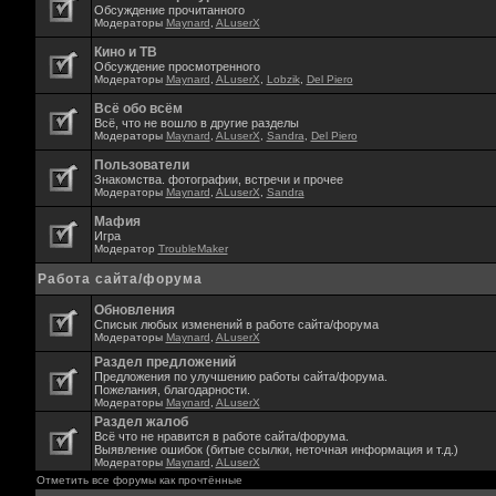
Обсуждение прочитанного
Модераторы
Maynard
,
ALuserX
Кино и ТВ
Обсуждение просмотренного
Модераторы
Maynard
,
ALuserX
,
Lobzik
,
Del Piero
Всё обо всём
Всё, что не вошло в другие разделы
Модераторы
Maynard
,
ALuserX
,
Sandra
,
Del Piero
Пользователи
Знакомства. фотографии, встречи и прочее
Модераторы
Maynard
,
ALuserX
,
Sandra
Мафия
Игра
Модератор
TroubleMaker
Работа сайта/форума
Обновления
Списык любых изменений в работе сайта/форума
Модераторы
Maynard
,
ALuserX
Раздел предложений
Предложения по улучшению работы сайта/форума.
Пожелания, благодарности.
Модераторы
Maynard
,
ALuserX
Раздел жалоб
Всё что не нравится в работе сайта/форума.
Выявление ошибок (битые ссылки, неточная информация и т.д.)
Модераторы
Maynard
,
ALuserX
Отметить все форумы как прочтённые