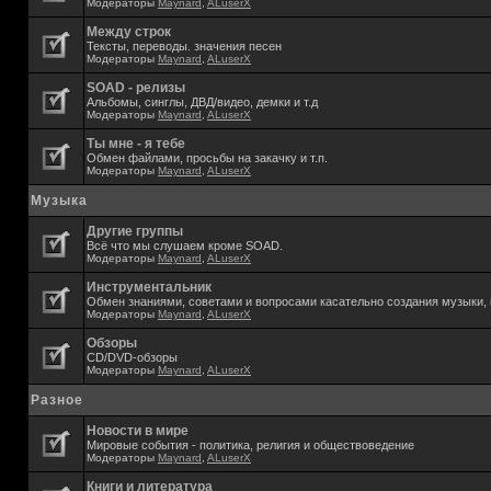
Модераторы
Maynard
,
ALuserX
Между строк
Тексты, переводы. значения песен
Модераторы
Maynard
,
ALuserX
SOAD - релизы
Альбомы, синглы, ДВД/видео, демки и т.д
Модераторы
Maynard
,
ALuserX
Ты мне - я тебе
Обмен файлами, просьбы на закачку и т.п.
Модераторы
Maynard
,
ALuserX
Музыка
Другие группы
Всё что мы слушаем кроме SOAD.
Модераторы
Maynard
,
ALuserX
Инструментальник
Обмен знаниями, советами и вопросами касательно создания музыки, 
Модераторы
Maynard
,
ALuserX
Обзоры
CD/DVD-обзоры
Модераторы
Maynard
,
ALuserX
Разное
Новости в мире
Мировые события - политика, религия и обществоведение
Модераторы
Maynard
,
ALuserX
Книги и литература