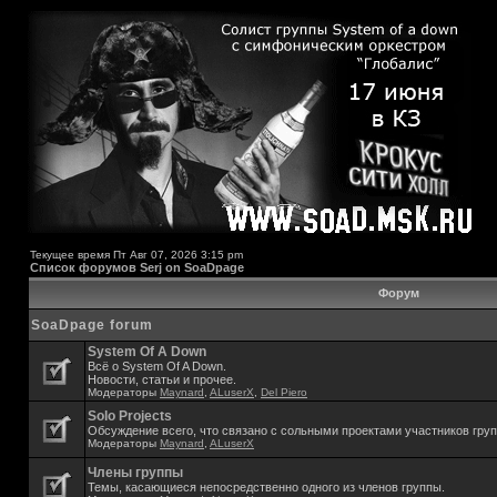
Текущее время Пт Авг 07, 2026 3:15 pm
Список форумов Serj on SoaDpage
Форум
SoaDpage forum
System Of A Down
Всё о System Of A Down.
Новости, статьи и прочее.
Модераторы
Maynard
,
ALuserX
,
Del Piero
Solo Projects
Обсуждение всего, что связано с сольными проектами участников гру
Модераторы
Maynard
,
ALuserX
Члены группы
Темы, касающиеся непосредственно одного из членов группы.