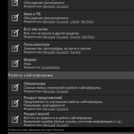
Обсуждение прочитанного
Модераторы
Maynard
,
ALuserX
Кино и ТВ
Обсуждение просмотренного
Модераторы
Maynard
,
ALuserX
,
Lobzik
,
Del Piero
Всё обо всём
Всё, что не вошло в другие разделы
Модераторы
Maynard
,
ALuserX
,
Sandra
,
Del Piero
Пользователи
Знакомства. фотографии, встречи и прочее
Модераторы
Maynard
,
ALuserX
,
Sandra
Мафия
Игра
Модератор
TroubleMaker
Работа сайта/форума
Обновления
Списык любых изменений в работе сайта/форума
Модераторы
Maynard
,
ALuserX
Раздел предложений
Предложения по улучшению работы сайта/форума.
Пожелания, благодарности.
Модераторы
Maynard
,
ALuserX
Раздел жалоб
Всё что не нравится в работе сайта/форума.
Выявление ошибок (битые ссылки, неточная информация и т.д.)
Модераторы
Maynard
,
ALuserX
Отметить все форумы как прочтённые