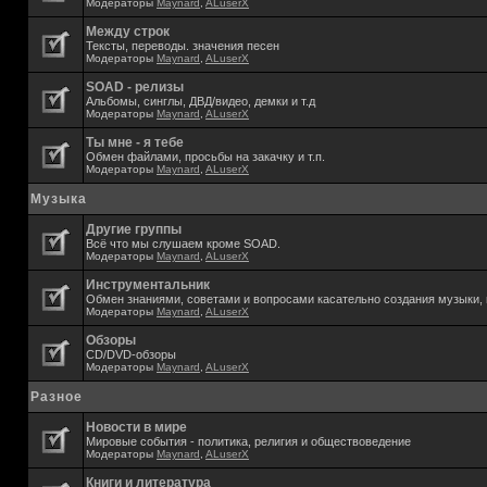
Модераторы
Maynard
,
ALuserX
Между строк
Тексты, переводы. значения песен
Модераторы
Maynard
,
ALuserX
SOAD - релизы
Альбомы, синглы, ДВД/видео, демки и т.д
Модераторы
Maynard
,
ALuserX
Ты мне - я тебе
Обмен файлами, просьбы на закачку и т.п.
Модераторы
Maynard
,
ALuserX
Музыка
Другие группы
Всё что мы слушаем кроме SOAD.
Модераторы
Maynard
,
ALuserX
Инструментальник
Обмен знаниями, советами и вопросами касательно создания музыки, 
Модераторы
Maynard
,
ALuserX
Обзоры
CD/DVD-обзоры
Модераторы
Maynard
,
ALuserX
Разное
Новости в мире
Мировые события - политика, религия и обществоведение
Модераторы
Maynard
,
ALuserX
Книги и литература