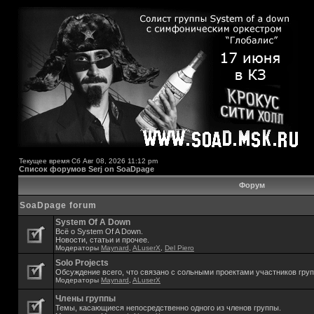
Текущее время Сб Авг 08, 2026 11:12 pm
Список форумов Serj on SoaDpage
Форум
SoaDpage forum
System Of A Down
Всё о System Of A Down.
Новости, статьи и прочее.
Модераторы
Maynard
,
ALuserX
,
Del Piero
Solo Projects
Обсуждение всего, что связано с сольными проектами участников гру
Модераторы
Maynard
,
ALuserX
Члены группы
Темы, касающиеся непосредственно одного из членов группы.