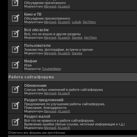
Обсуждение прочитанного
Модераторы
Maynard
,
ALuserX
Кино и ТВ
Обсуждение просмотренного
Модераторы
Maynard
,
ALuserX
,
Lobzik
,
Del Piero
Всё обо всём
Всё, что не вошло в другие разделы
Модераторы
Maynard
,
ALuserX
,
Sandra
,
Del Piero
Пользователи
Знакомства. фотографии, встречи и прочее
Модераторы
Maynard
,
ALuserX
,
Sandra
Мафия
Игра
Модератор
TroubleMaker
Работа сайта/форума
Обновления
Списык любых изменений в работе сайта/форума
Модераторы
Maynard
,
ALuserX
Раздел предложений
Предложения по улучшению работы сайта/форума.
Пожелания, благодарности.
Модераторы
Maynard
,
ALuserX
Раздел жалоб
Всё что не нравится в работе сайта/форума.
Выявление ошибок (битые ссылки, неточная информация и т.д.)
Модераторы
Maynard
,
ALuserX
Отметить все форумы как прочтённые