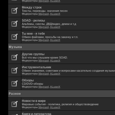
Модераторы
Maynard
,
ALuserX
Между строк
Тексты, переводы. значения песен
Модераторы
Maynard
,
ALuserX
SOAD - релизы
Альбомы, синглы, ДВД/видео, демки и т.д
Модераторы
Maynard
,
ALuserX
Ты мне - я тебе
Обмен файлами, просьбы на закачку и т.п.
Модераторы
Maynard
,
ALuserX
Музыка
Другие группы
Всё что мы слушаем кроме SOAD.
Модераторы
Maynard
,
ALuserX
Инструментальник
Обмен знаниями, советами и вопросами касательно создания музыки,
Модераторы
Maynard
,
ALuserX
Обзоры
CD/DVD-обзоры
Модераторы
Maynard
,
ALuserX
Разное
Новости в мире
Мировые события - политика, религия и обществоведение
Модераторы
Maynard
,
ALuserX
Книги и литература