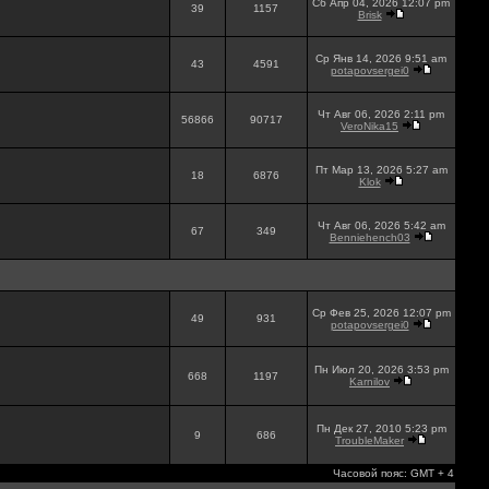
Сб Апр 04, 2026 12:07 pm
39
1157
Brisk
Ср Янв 14, 2026 9:51 am
43
4591
potapovsergei0
Чт Авг 06, 2026 2:11 pm
56866
90717
VeroNika15
Пт Мар 13, 2026 5:27 am
18
6876
Klok
Чт Авг 06, 2026 5:42 am
67
349
Benniehench03
Ср Фев 25, 2026 12:07 pm
49
931
potapovsergei0
Пн Июл 20, 2026 3:53 pm
668
1197
Karnilov
Пн Дек 27, 2010 5:23 pm
9
686
TroubleMaker
Часовой пояс: GMT + 4