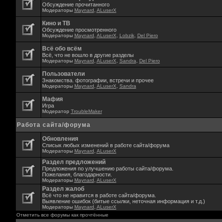
Обсуждение прочитанного
Модераторы
Maynard
,
ALuserX
Кино и ТВ
Обсуждение просмотренного
Модераторы
Maynard
,
ALuserX
,
Lobzik
,
Del Piero
Всё обо всём
Всё, что не вошло в другие разделы
Модераторы
Maynard
,
ALuserX
,
Sandra
,
Del Piero
Пользователи
Знакомства. фотографии, встречи и прочее
Модераторы
Maynard
,
ALuserX
,
Sandra
Мафия
Игра
Модератор
TroubleMaker
Работа сайта/форума
Обновления
Списык любых изменений в работе сайта/форума
Модераторы
Maynard
,
ALuserX
Раздел предложений
Предложения по улучшению работы сайта/форума.
Пожелания, благодарности.
Модераторы
Maynard
,
ALuserX
Раздел жалоб
Всё что не нравится в работе сайта/форума.
Выявление ошибок (битые ссылки, неточная информация и т.д.)
Модераторы
Maynard
,
ALuserX
Отметить все форумы как прочтённые