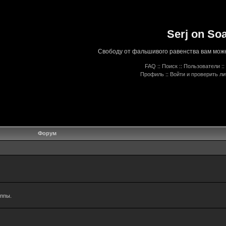
Serj on So
Свободу от фальшивого равенства вам може
FAQ
::
Поиск
::
Пользователи
::
Профиль
::
Войти и проверить л
Форум
уппы.