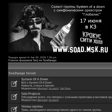
Текущее время Чт Авг 06, 2026 7:38 pm
Список форумов Serj on SoaDpage
SoaDpage forum
System Of A Down
Всё о System Of A Down.
Новости, статьи и прочее.
Модераторы
Maynard
,
ALuserX
,
Del Piero
Solo Projects
Обсуждение всего, что связано с сольными проектами участников гр
Модераторы
Maynard
,
ALuserX
Члены группы
Темы, касающиеся непосредственно одного из членов группы.