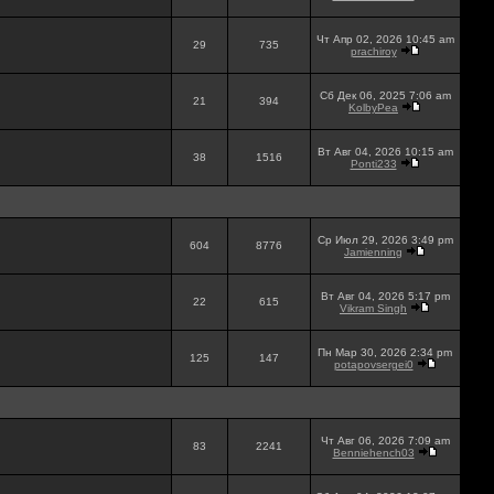
Чт Апр 02, 2026 10:45 am
29
735
prachiroy
Сб Дек 06, 2025 7:06 am
21
394
KolbyPea
Вт Авг 04, 2026 10:15 am
38
1516
Ponti233
Ср Июл 29, 2026 3:49 pm
604
8776
Jamienning
Вт Авг 04, 2026 5:17 pm
22
615
Vikram Singh
Пн Мар 30, 2026 2:34 pm
125
147
potapovsergei0
Чт Авг 06, 2026 7:09 am
83
2241
Benniehench03