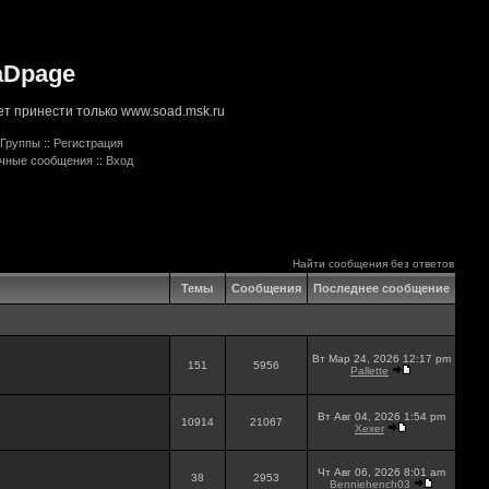
aDpage
т принести только www.soad.msk.ru
Группы
::
Регистрация
ичные сообщения
::
Вход
Найти сообщения без ответов
Темы
Сообщения
Последнее сообщение
Вт Мар 24, 2026 12:17 pm
151
5956
Pallette
Вт Авг 04, 2026 1:54 pm
10914
21067
Xexer
Чт Авг 06, 2026 8:01 am
38
2953
Benniehench03