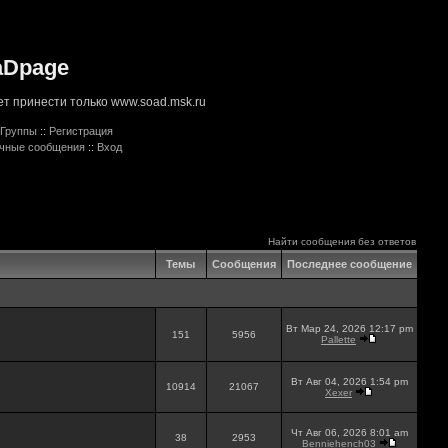
aDpage
т принести только www.soad.msk.ru
Группы
::
Регистрация
ичные сообщения
::
Вход
Найти сообщения без ответов
Темы
Сообщения
Последнее сообщение
Вт Мар 24, 2026 12:17 pm
151
5956
Pallette
Вт Авг 04, 2026 1:54 pm
10914
21067
Xexer
Чт Авг 06, 2026 8:01 am
38
2953
Benniehench03