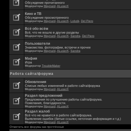
Обсуждение прочитанного
Модераторы
Maynard
,
ALuserX
Кино и ТВ
Обсуждение просмотренного
Модераторы
Maynard
,
ALuserX
,
Lobzik
,
Del Piero
Всё обо всём
Всё, что не вошло в другие разделы
Модераторы
Maynard
,
ALuserX
,
Sandra
,
Del Piero
Пользователи
Знакомства. фотографии, встречи и прочее
Модераторы
Maynard
,
ALuserX
,
Sandra
Мафия
Игра
Модератор
TroubleMaker
Работа сайта/форума
Обновления
Списык любых изменений в работе сайта/форума
Модераторы
Maynard
,
ALuserX
Раздел предложений
Предложения по улучшению работы сайта/форума.
Пожелания, благодарности.
Модераторы
Maynard
,
ALuserX
Раздел жалоб
Всё что не нравится в работе сайта/форума.
Выявление ошибок (битые ссылки, неточная информация и т.д.)
Модераторы
Maynard
,
ALuserX
Отметить все форумы как прочтённые