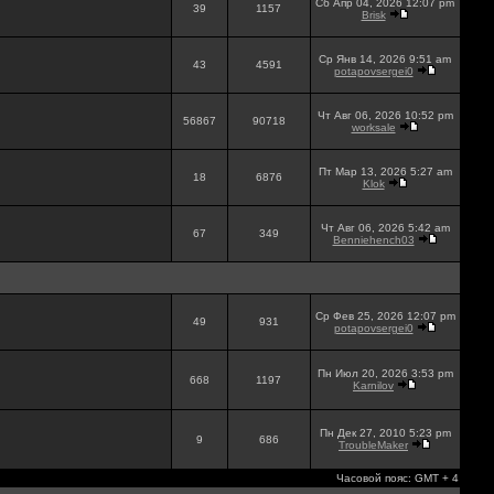
Сб Апр 04, 2026 12:07 pm
39
1157
Brisk
Ср Янв 14, 2026 9:51 am
43
4591
potapovsergei0
Чт Авг 06, 2026 10:52 pm
56867
90718
worksale
Пт Мар 13, 2026 5:27 am
18
6876
Klok
Чт Авг 06, 2026 5:42 am
67
349
Benniehench03
Ср Фев 25, 2026 12:07 pm
49
931
potapovsergei0
Пн Июл 20, 2026 3:53 pm
668
1197
Karnilov
Пн Дек 27, 2010 5:23 pm
9
686
TroubleMaker
Часовой пояс: GMT + 4