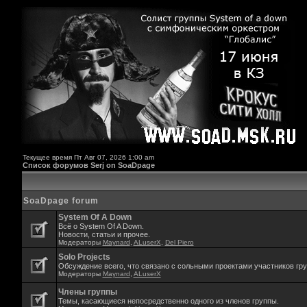
Текущее время Пт Авг 07, 2026 1:00 am
Список форумов Serj on SoaDpage
SoaDpage forum
System Of A Down
Всё о System Of A Down.
Новости, статьи и прочее.
Модераторы
Maynard
,
ALuserX
,
Del Piero
Solo Projects
Обсуждение всего, что связано с сольными проектами участников гр
Модераторы
Maynard
,
ALuserX
Члены группы
Темы, касающиеся непосредственно одного из членов группы.