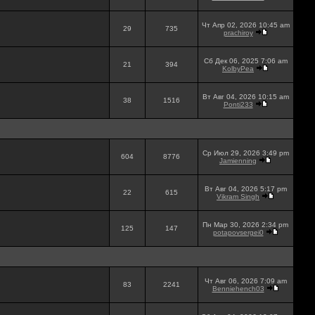
Чт Апр 02, 2026 10:45 am
29
735
prachiroy
Сб Дек 06, 2025 7:06 am
21
394
KolbyPea
Вт Авг 04, 2026 10:15 am
38
1516
Ponti233
Ср Июл 29, 2026 3:49 pm
604
8776
Jamienning
Вт Авг 04, 2026 5:17 pm
22
615
Vikram Singh
Пн Мар 30, 2026 2:34 pm
125
147
potapovsergei0
Чт Авг 06, 2026 7:09 am
83
2241
Benniehench03