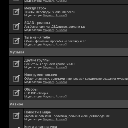
Модераторы
Maynard
,
ALuserX
Между строк
Тексты, переводы. значения песен
Модераторы
Maynard
,
ALuserX
SOAD - релизы
Альбомы, синглы, ДВД/видео, демки и т.д
Модераторы
Maynard
,
ALuserX
Ты мне - я тебе
Обмен файлами, просьбы на закачку и т.п.
Модераторы
Maynard
,
ALuserX
Музыка
Другие группы
Всё что мы слушаем кроме SOAD.
Модераторы
Maynard
,
ALuserX
Инструментальник
Обмен знаниями, советами и вопросами касательно создания музыки,
Модераторы
Maynard
,
ALuserX
Обзоры
CD/DVD-обзоры
Модераторы
Maynard
,
ALuserX
Разное
Новости в мире
Мировые события - политика, религия и обществоведение
Модераторы
Maynard
,
ALuserX
Книги и литература