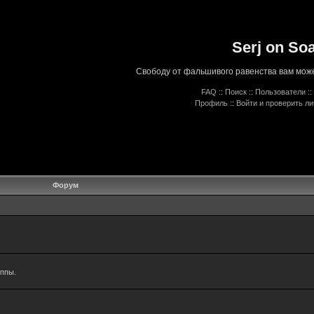
Serj on So
Свободу от фальшивого равенства вам може
FAQ
::
Поиск
::
Пользователи
::
Профиль
::
Войти и проверить л
Форум
уппы.