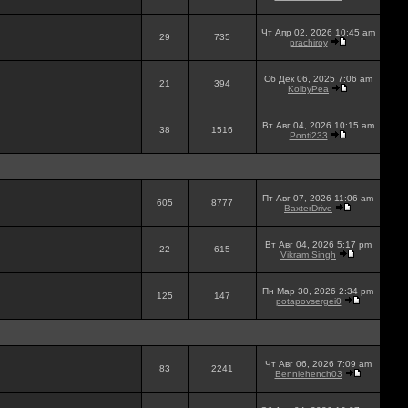
Чт Апр 02, 2026 10:45 am
29
735
prachiroy
Сб Дек 06, 2025 7:06 am
21
394
KolbyPea
Вт Авг 04, 2026 10:15 am
38
1516
Ponti233
Пт Авг 07, 2026 11:06 am
605
8777
BaxterDrive
Вт Авг 04, 2026 5:17 pm
22
615
Vikram Singh
Пн Мар 30, 2026 2:34 pm
125
147
potapovsergei0
Чт Авг 06, 2026 7:09 am
83
2241
Benniehench03