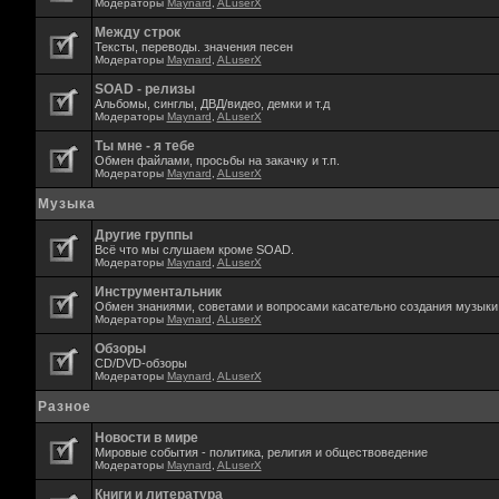
Модераторы
Maynard
,
ALuserX
Между строк
Тексты, переводы. значения песен
Модераторы
Maynard
,
ALuserX
SOAD - релизы
Альбомы, синглы, ДВД/видео, демки и т.д
Модераторы
Maynard
,
ALuserX
Ты мне - я тебе
Обмен файлами, просьбы на закачку и т.п.
Модераторы
Maynard
,
ALuserX
Музыка
Другие группы
Всё что мы слушаем кроме SOAD.
Модераторы
Maynard
,
ALuserX
Инструментальник
Обмен знаниями, советами и вопросами касательно создания музыки,
Модераторы
Maynard
,
ALuserX
Обзоры
CD/DVD-обзоры
Модераторы
Maynard
,
ALuserX
Разное
Новости в мире
Мировые события - политика, религия и обществоведение
Модераторы
Maynard
,
ALuserX
Книги и литература