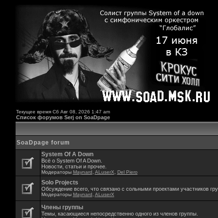
Текущее время Сб Авг 08, 2026 1:47 am
Список форумов Serj on SoaDpage
SoaDpage forum
System Of A Down
Всё о System Of A Down.
Новости, статьи и прочее.
Модераторы
Maynard
,
ALuserX
,
Del Piero
Solo Projects
Обсуждение всего, что связано с сольными проектами участников гр
Модераторы
Maynard
,
ALuserX
Члены группы
Темы, касающиеся непосредственно одного из членов группы.