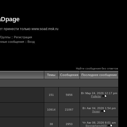
aDpage
т принести только www.soad.msk.ru
Группы
::
Регистрация
ичные сообщения
::
Вход
Найти сообщения без ответов
Темы
Сообщения
Последнее сообщение
Вт Мар 24, 2026 12:17 pm
151
5956
Pallette
Вт Авг 04, 2026 1:54 pm
10914
21067
Xexer
Чт Авг 06, 2026 8:01 am
38
2953
Benniehench03