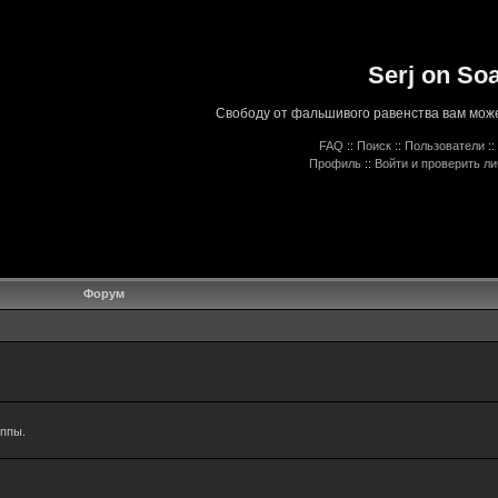
Serj on So
Свободу от фальшивого равенства вам може
FAQ
::
Поиск
::
Пользователи
::
Профиль
::
Войти и проверить л
Форум
уппы.