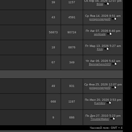
Сб Апр 04, 2026 12:07 pm
39
1157
Brisk
Ср Янв 14, 2026 9:51 am
43
4591
potapovsergei0
Пт Авг 07, 2026 6:40 pm
56873
90724
worksale
Пт Мар 13, 2026 5:27 am
18
6876
Klok
Чт Авг 06, 2026 5:42 am
67
349
Benniehench03
Ср Фев 25, 2026 12:07 pm
49
931
potapovsergei0
Пн Июл 20, 2026 3:53 pm
668
1197
Karnilov
Пн Дек 27, 2010 5:23 pm
9
686
TroubleMaker
Часовой пояс: GMT + 4