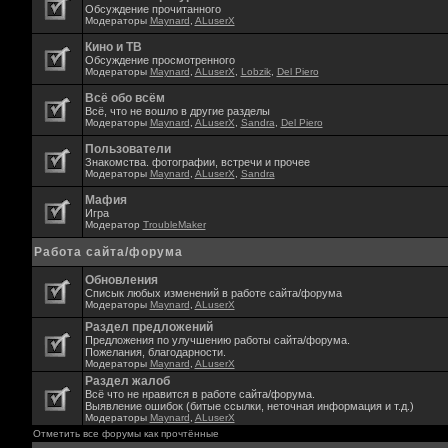
Обсуждение прочитанного
Модераторы
Maynard
,
ALuserX
Кино и ТВ
Обсуждение просмотренного
Модераторы
Maynard
,
ALuserX
,
Lobzik
,
Del Piero
Всё обо всём
Всё, что не вошло в другие разделы
Модераторы
Maynard
,
ALuserX
,
Sandra
,
Del Piero
Пользователи
Знакомства. фотографии, встречи и прочее
Модераторы
Maynard
,
ALuserX
,
Sandra
Мафия
Игра
Модератор
TroubleMaker
Работа сайта/форума
Обновления
Списык любых изменений в работе сайта/форума
Модераторы
Maynard
,
ALuserX
Раздел предложений
Предложения по улучшению работы сайта/форума.
Пожелания, благодарности.
Модераторы
Maynard
,
ALuserX
Раздел жалоб
Всё что не нравится в работе сайта/форума.
Выявление ошибок (битые ссылки, неточная информация и т.д.)
Модераторы
Maynard
,
ALuserX
Отметить все форумы как прочтённые