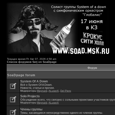
Текущее время Пт Авг 07, 2026 4:58 am
Список форумов Serj on SoaDpage
Форум
SoaDpage forum
System Of A Down
Всё о System Of A Down.
Новости, статьи и прочее.
Модераторы
Maynard
,
ALuserX
,
Del Piero
Solo Projects
Обсуждение всего, что связано с сольными проектами участников гру
Модераторы
Maynard
,
ALuserX
Члены группы
Темы, касающиеся непосредственно одного из членов группы.