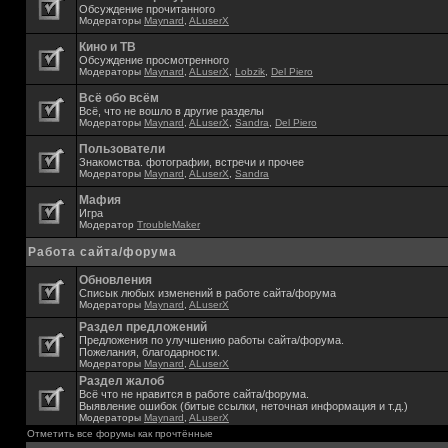
Обсуждение прочитанного
Модераторы
Maynard
,
ALuserX
Кино и ТВ
Обсуждение просмотренного
Модераторы
Maynard
,
ALuserX
,
Lobzik
,
Del Piero
Всё обо всём
Всё, что не вошло в другие разделы
Модераторы
Maynard
,
ALuserX
,
Sandra
,
Del Piero
Пользователи
Знакомства. фотографии, встречи и прочее
Модераторы
Maynard
,
ALuserX
,
Sandra
Мафия
Игра
Модератор
TroubleMaker
Работа сайта/форума
Обновления
Списык любых изменений в работе сайта/форума
Модераторы
Maynard
,
ALuserX
Раздел предложений
Предложения по улучшению работы сайта/форума.
Пожелания, благодарности.
Модераторы
Maynard
,
ALuserX
Раздел жалоб
Всё что не нравится в работе сайта/форума.
Выявление ошибок (битые ссылки, неточная информация и т.д.)
Модераторы
Maynard
,
ALuserX
Отметить все форумы как прочтённые