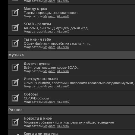
Модераторы
Maynard
,
ALuserX
Между строк
Тексты, переводы. значения песен
Модераторы
Maynard
,
ALuserX
SOAD - релизы
Альбомы, синглы, ДВД/видео, демки и т.д
Модераторы
Maynard
,
ALuserX
Ты мне - я тебе
Обмен файлами, просьбы на закачку и т.п.
Модераторы
Maynard
,
ALuserX
Музыка
Другие группы
Всё что мы слушаем кроме SOAD.
Модераторы
Maynard
,
ALuserX
Инструментальник
Обмен знаниями, советами и вопросами касательно создания музыки, 
Модераторы
Maynard
,
ALuserX
Обзоры
CD/DVD-обзоры
Модераторы
Maynard
,
ALuserX
Разное
Новости в мире
Мировые события - политика, религия и обществоведение
Модераторы
Maynard
,
ALuserX
Книги и литература