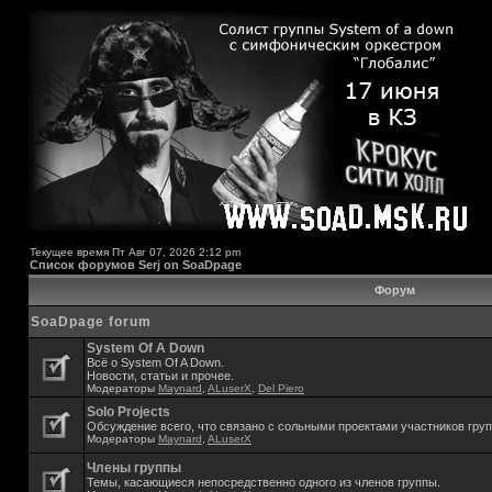
Текущее время Пт Авг 07, 2026 2:12 pm
Список форумов Serj on SoaDpage
Форум
SoaDpage forum
System Of A Down
Всё о System Of A Down.
Новости, статьи и прочее.
Модераторы
Maynard
,
ALuserX
,
Del Piero
Solo Projects
Обсуждение всего, что связано с сольными проектами участников гру
Модераторы
Maynard
,
ALuserX
Члены группы
Темы, касающиеся непосредственно одного из членов группы.