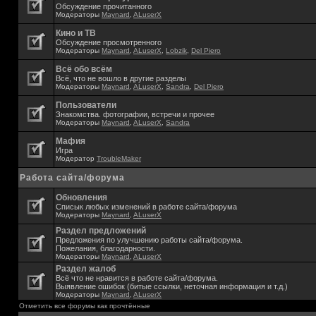
Обсуждение прочитанного
Модераторы
Maynard
,
ALuserX
Кино и ТВ
Обсуждение просмотренного
Модераторы
Maynard
,
ALuserX
,
Lobzik
,
Del Piero
Всё обо всём
Всё, что не вошло в другие разделы
Модераторы
Maynard
,
ALuserX
,
Sandra
,
Del Piero
Пользователи
Знакомства. фотографии, встречи и прочее
Модераторы
Maynard
,
ALuserX
,
Sandra
Мафия
Игра
Модератор
TroubleMaker
Работа сайта/форума
Обновления
Списык любых изменений в работе сайта/форума
Модераторы
Maynard
,
ALuserX
Раздел предложений
Предложения по улучшению работы сайта/форума.
Пожелания, благодарности.
Модераторы
Maynard
,
ALuserX
Раздел жалоб
Всё что не нравится в работе сайта/форума.
Выявление ошибок (битые ссылки, неточная информация и т.д.)
Модераторы
Maynard
,
ALuserX
Отметить все форумы как прочтённые