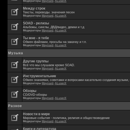
Модераторы
Maynard
,
ALuserX
Между строк
Тексты, переводы. значения песен
Модераторы
Maynard
,
ALuserX
SOAD - релизы
Альбомы, синглы, ДВД/видео, демки и т.д
Модераторы
Maynard
,
ALuserX
Ты мне - я тебе
Обмен файлами, просьбы на закачку и т.п.
Модераторы
Maynard
,
ALuserX
Музыка
Другие группы
Всё что мы слушаем кроме SOAD.
Модераторы
Maynard
,
ALuserX
Инструментальник
Обмен знаниями, советами и вопросами касательно создания музыки, 
Модераторы
Maynard
,
ALuserX
Обзоры
CD/DVD-обзоры
Модераторы
Maynard
,
ALuserX
Разное
Новости в мире
Мировые события - политика, религия и обществоведение
Модераторы
Maynard
,
ALuserX
Книги и литература