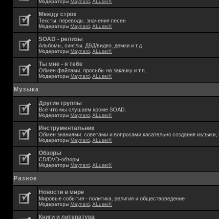
Модераторы
Maynard
,
ALuserX
Между строк
Тексты, переводы. значения песен
Модераторы
Maynard
,
ALuserX
SOAD - релизы
Альбомы, синглы, ДВД/видео, демки и т.д
Модераторы
Maynard
,
ALuserX
Ты мне - я тебе
Обмен файлами, просьбы на закачку и т.п.
Модераторы
Maynard
,
ALuserX
Музыка
Другие группы
Всё что мы слушаем кроме SOAD.
Модераторы
Maynard
,
ALuserX
Инструментальник
Обмен знаниями, советами и вопросами касательно создания музыки, 
Модераторы
Maynard
,
ALuserX
Обзоры
CD/DVD-обзоры
Модераторы
Maynard
,
ALuserX
Разное
Новости в мире
Мировые события - политика, религия и обществоведение
Модераторы
Maynard
,
ALuserX
Книги и литература