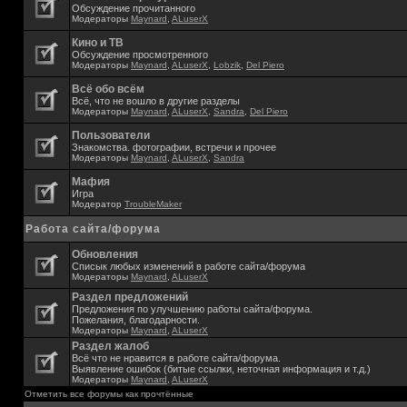
Обсуждение прочитанного
Модераторы
Maynard
,
ALuserX
Кино и ТВ
Обсуждение просмотренного
Модераторы
Maynard
,
ALuserX
,
Lobzik
,
Del Piero
Всё обо всём
Всё, что не вошло в другие разделы
Модераторы
Maynard
,
ALuserX
,
Sandra
,
Del Piero
Пользователи
Знакомства. фотографии, встречи и прочее
Модераторы
Maynard
,
ALuserX
,
Sandra
Мафия
Игра
Модератор
TroubleMaker
Работа сайта/форума
Обновления
Списык любых изменений в работе сайта/форума
Модераторы
Maynard
,
ALuserX
Раздел предложений
Предложения по улучшению работы сайта/форума.
Пожелания, благодарности.
Модераторы
Maynard
,
ALuserX
Раздел жалоб
Всё что не нравится в работе сайта/форума.
Выявление ошибок (битые ссылки, неточная информация и т.д.)
Модераторы
Maynard
,
ALuserX
Отметить все форумы как прочтённые