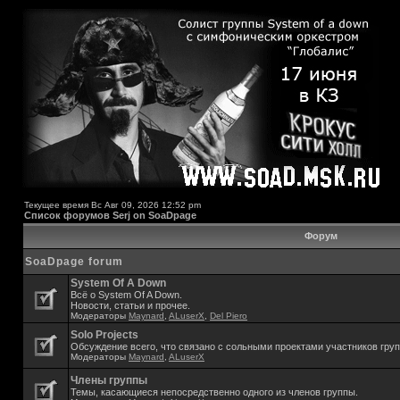
Текущее время Вс Авг 09, 2026 12:52 pm
Список форумов Serj on SoaDpage
Форум
SoaDpage forum
System Of A Down
Всё о System Of A Down.
Новости, статьи и прочее.
Модераторы
Maynard
,
ALuserX
,
Del Piero
Solo Projects
Обсуждение всего, что связано с сольными проектами участников гру
Модераторы
Maynard
,
ALuserX
Члены группы
Темы, касающиеся непосредственно одного из членов группы.