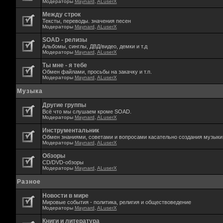
Модераторы
Maynard
,
ALuserX
Между строк
Тексты, переводы. значения песен
Модераторы
Maynard
,
ALuserX
SOAD - релизы
Альбомы, синглы, ДВД/видео, демки и т.д
Модераторы
Maynard
,
ALuserX
Ты мне - я тебе
Обмен файлами, просьбы на закачку и т.п.
Модераторы
Maynard
,
ALuserX
Музыка
Другие группы
Всё что мы слушаем кроме SOAD.
Модераторы
Maynard
,
ALuserX
Инструментальник
Обмен знаниями, советами и вопросами касательно создания музыки,
Модераторы
Maynard
,
ALuserX
Обзоры
CD/DVD-обзоры
Модераторы
Maynard
,
ALuserX
Разное
Новости в мире
Мировые события - политика, религия и обществоведение
Модераторы
Maynard
,
ALuserX
Книги и литература