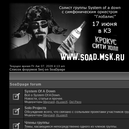
Текущее время Пт Авг 07, 2026 4:13 am
Список форумов Serj on SoaDpage
SoaDpage forum
System Of A Down
Всё о System Of A Down.
Новости, статьи и прочее.
Модераторы
Maynard
,
ALuserX
,
Del Piero
Solo Projects
Обсуждение всего, что связано с сольными проектами участников гр
Модераторы
Maynard
,
ALuserX
Члены группы
Темы, касающиеся непосредственно одного из членов группы.