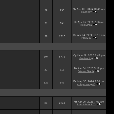
Чт Апр 02, 2026 10:45 am
29
735
prachiroy
Сб Дек 06, 2025 7:06 am
21
394
KolbyPea
Вт Авг 04, 2026 10:15 am
38
1516
Ponti233
Ср Июл 29, 2026 3:49 pm
604
8776
Jamienning
Вт Авг 04, 2026 5:17 pm
22
615
Vikram Singh
Пн Мар 30, 2026 2:34 pm
125
147
potapovsergei0
Чт Авг 06, 2026 7:09 am
83
2241
Benniehench03