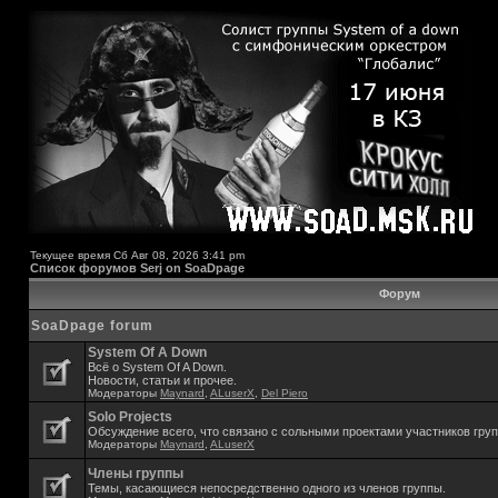
Текущее время Сб Авг 08, 2026 3:41 pm
Список форумов Serj on SoaDpage
Форум
SoaDpage forum
System Of A Down
Всё о System Of A Down.
Новости, статьи и прочее.
Модераторы
Maynard
,
ALuserX
,
Del Piero
Solo Projects
Обсуждение всего, что связано с сольными проектами участников гру
Модераторы
Maynard
,
ALuserX
Члены группы
Темы, касающиеся непосредственно одного из членов группы.