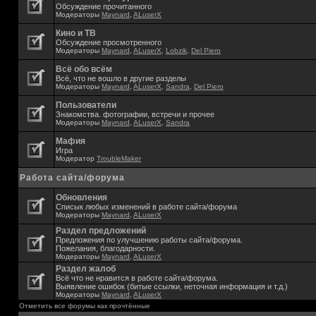
Обсуждение прочитанного
Модераторы
Maynard
,
ALuserX
Кино и ТВ
Обсуждение просмотренного
Модераторы
Maynard
,
ALuserX
,
Lobzik
,
Del Piero
Всё обо всём
Всё, что не вошло в другие разделы
Модераторы
Maynard
,
ALuserX
,
Sandra
,
Del Piero
Пользователи
Знакомства. фотографии, встречи и прочее
Модераторы
Maynard
,
ALuserX
,
Sandra
Мафия
Игра
Модератор
TroubleMaker
Работа сайта/форума
Обновления
Списык любых изменений в работе сайта/форума
Модераторы
Maynard
,
ALuserX
Раздел предложений
Предложения по улучшению работы сайта/форума.
Пожелания, благодарности.
Модераторы
Maynard
,
ALuserX
Раздел жалоб
Всё что не нравится в работе сайта/форума.
Выявление ошибок (битые ссылки, неточная информация и т.д.)
Модераторы
Maynard
,
ALuserX
Отметить все форумы как прочтённые