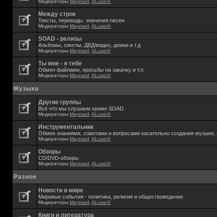
Модераторы
Maynard
,
ALuserX
Между строк
Тексты, переводы. значения песен
Модераторы
Maynard
,
ALuserX
SOAD - релизы
Альбомы, синглы, ДВД/видео, демки и т.д
Модераторы
Maynard
,
ALuserX
Ты мне - я тебе
Обмен файлами, просьбы на закачку и т.п.
Модераторы
Maynard
,
ALuserX
Музыка
Другие группы
Всё что мы слушаем кроме SOAD.
Модераторы
Maynard
,
ALuserX
Инструментальник
Обмен знаниями, советами и вопросами касательно создания музыки, 
Модераторы
Maynard
,
ALuserX
Обзоры
CD/DVD-обзоры
Модераторы
Maynard
,
ALuserX
Разное
Новости в мире
Мировые события - политика, религия и обществоведение
Модераторы
Maynard
,
ALuserX
Книги и литература