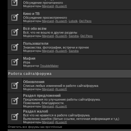
Обсуждение прочитанного
Модераторы
Maynard
,
ALuserX
Кино и ТВ
Обсуждение просмотренного
Модераторы
Maynard
,
ALuserX
,
Lobzik
,
Del Piero
Всё обо всём
Всё, что не вошло в другие разделы
Модераторы
Maynard
,
ALuserX
,
Sandra
,
Del Piero
Пользователи
Знакомства. фотографии, встречи и прочее
Модераторы
Maynard
,
ALuserX
,
Sandra
Мафия
Игра
Модератор
TroubleMaker
Работа сайта/форума
Обновления
Списык любых изменений в работе сайта/форума
Модераторы
Maynard
,
ALuserX
Раздел предложений
Предложения по улучшению работы сайта/форума.
Пожелания, благодарности.
Модераторы
Maynard
,
ALuserX
Раздел жалоб
Всё что не нравится в работе сайта/форума.
Выявление ошибок (битые ссылки, неточная информация и т.д.)
Модераторы
Maynard
,
ALuserX
Отметить все форумы как прочтённые