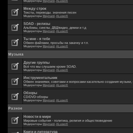
Модераторы
Maynard
,
ALuserX
Между строк
Тексты, переводы. значения песен
Модераторы
Maynard
,
ALuserX
SOAD - релизы
Альбомы, синглы, ДВД/видео, демки и т.д
Модераторы
Maynard
,
ALuserX
Ты мне - я тебе
Обмен файлами, просьбы на закачку и т.п.
Модераторы
Maynard
,
ALuserX
Музыка
Другие группы
Всё что мы слушаем кроме SOAD.
Модераторы
Maynard
,
ALuserX
Инструментальник
Обмен знаниями, советами и вопросами касательно создания музыки, 
Модераторы
Maynard
,
ALuserX
Обзоры
CD/DVD-обзоры
Модераторы
Maynard
,
ALuserX
Разное
Новости в мире
Мировые события - политика, религия и обществоведение
Модераторы
Maynard
,
ALuserX
Книги и литература