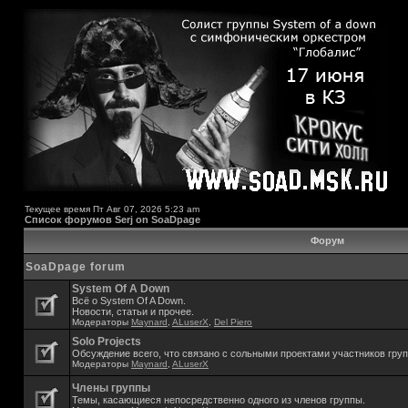
Текущее время Пт Авг 07, 2026 5:23 am
Список форумов Serj on SoaDpage
Форум
SoaDpage forum
System Of A Down
Всё о System Of A Down.
Новости, статьи и прочее.
Модераторы
Maynard
,
ALuserX
,
Del Piero
Solo Projects
Обсуждение всего, что связано с сольными проектами участников гру
Модераторы
Maynard
,
ALuserX
Члены группы
Темы, касающиеся непосредственно одного из членов группы.