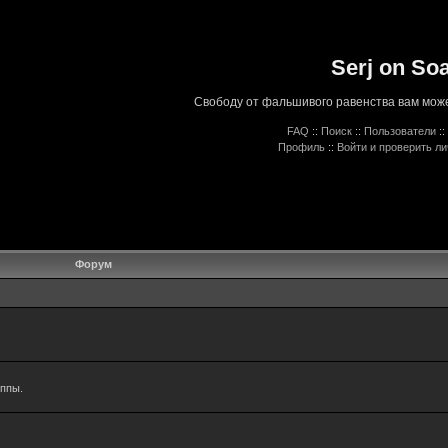
Serj on So
Свободу от фальшивого равенства вам може
FAQ
::
Поиск
::
Пользователи
::
Профиль
::
Войти и проверить л
Форум
уппы.