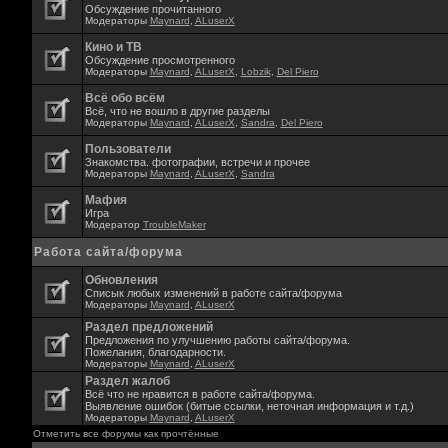
Обсуждение прочитанного
Модераторы
Maynard
,
ALuserX
Кино и ТВ
Обсуждение просмотренного
Модераторы
Maynard
,
ALuserX
,
Lobzik
,
Del Piero
Всё обо всём
Всё, что не вошло в другие разделы
Модераторы
Maynard
,
ALuserX
,
Sandra
,
Del Piero
Пользователи
Знакомства. фотографии, встречи и прочее
Модераторы
Maynard
,
ALuserX
,
Sandra
Мафия
Игра
Модератор
TroubleMaker
Работа сайта/форума
Обновления
Списык любых изменений в работе сайта/форума
Модераторы
Maynard
,
ALuserX
Раздел предложений
Предложения по улучшению работы сайта/форума.
Пожелания, благодарности.
Модераторы
Maynard
,
ALuserX
Раздел жалоб
Всё что не нравится в работе сайта/форума.
Выявление ошибок (битые ссылки, неточная информация и т.д.)
Модераторы
Maynard
,
ALuserX
Отметить все форумы как прочтённые