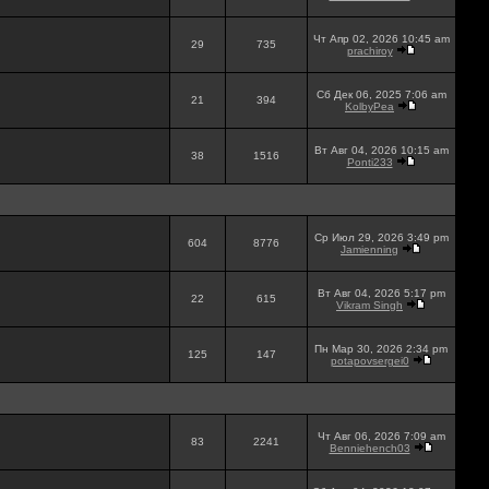
Чт Апр 02, 2026 10:45 am
29
735
prachiroy
Сб Дек 06, 2025 7:06 am
21
394
KolbyPea
Вт Авг 04, 2026 10:15 am
38
1516
Ponti233
Ср Июл 29, 2026 3:49 pm
604
8776
Jamienning
Вт Авг 04, 2026 5:17 pm
22
615
Vikram Singh
Пн Мар 30, 2026 2:34 pm
125
147
potapovsergei0
Чт Авг 06, 2026 7:09 am
83
2241
Benniehench03