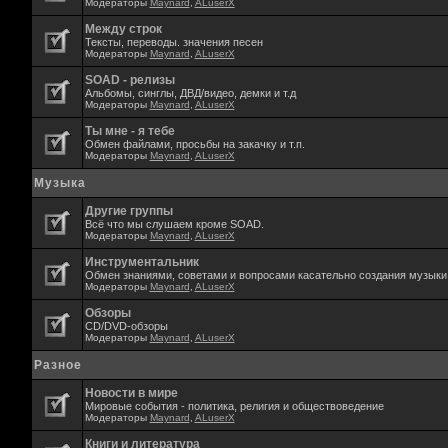
Модераторы
Maynard
,
ALuserX
Между строк
Тексты, переводы. значения песен
Модераторы
Maynard
,
ALuserX
SOAD - релизы
Альбомы, синглы, ДВД/видео, демки и т.д
Модераторы
Maynard
,
ALuserX
Ты мне - я тебе
Обмен файлами, просьбы на закачку и т.п.
Модераторы
Maynard
,
ALuserX
Музыка
Другие группы
Всё что мы слушаем кроме SOAD.
Модераторы
Maynard
,
ALuserX
Инструментальник
Обмен знаниями, советами и вопросами касательно создания музыки,
Модераторы
Maynard
,
ALuserX
Обзоры
CD/DVD-обзоры
Модераторы
Maynard
,
ALuserX
Разное
Новости в мире
Мировые события - политика, религия и обществоведение
Модераторы
Maynard
,
ALuserX
Книги и литература