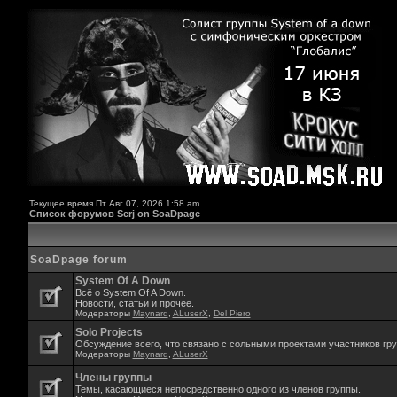
Текущее время Пт Авг 07, 2026 1:58 am
Список форумов Serj on SoaDpage
SoaDpage forum
System Of A Down
Всё о System Of A Down.
Новости, статьи и прочее.
Модераторы
Maynard
,
ALuserX
,
Del Piero
Solo Projects
Обсуждение всего, что связано с сольными проектами участников гр
Модераторы
Maynard
,
ALuserX
Члены группы
Темы, касающиеся непосредственно одного из членов группы.