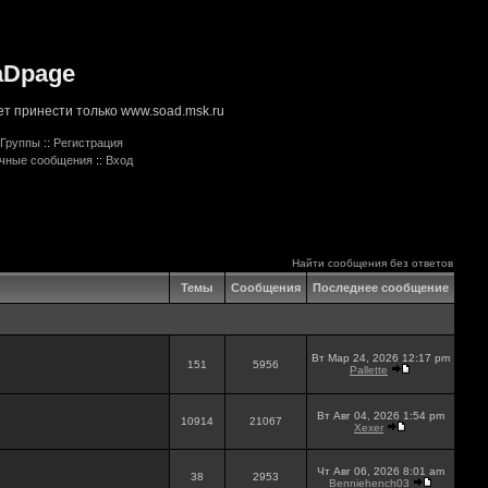
aDpage
т принести только www.soad.msk.ru
Группы
::
Регистрация
ичные сообщения
::
Вход
Найти сообщения без ответов
Темы
Сообщения
Последнее сообщение
Вт Мар 24, 2026 12:17 pm
151
5956
Pallette
Вт Авг 04, 2026 1:54 pm
10914
21067
Xexer
Чт Авг 06, 2026 8:01 am
38
2953
Benniehench03