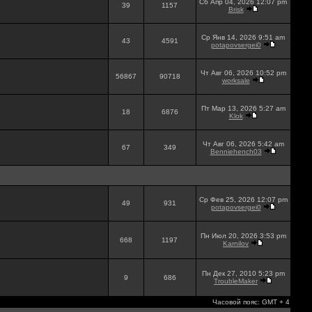
Сб Апр 04, 2026 12:07 pm
39
1157
Brisk
Ср Янв 14, 2026 9:51 am
43
4591
potapovsergei0
Чт Авг 06, 2026 10:52 pm
56867
90718
worksale
Пт Мар 13, 2026 5:27 am
18
6876
Klok
Чт Авг 06, 2026 5:42 am
67
349
Benniehench03
Ср Фев 25, 2026 12:07 pm
49
931
potapovsergei0
Пн Июл 20, 2026 3:53 pm
668
1197
Karnilov
Пн Дек 27, 2010 5:23 pm
9
686
TroubleMaker
Часовой пояс: GMT + 4