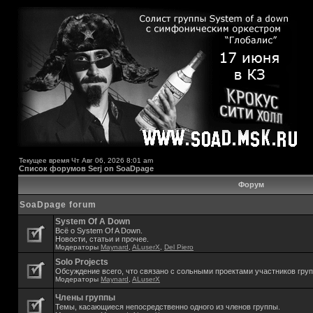
Текущее время Чт Авг 06, 2026 8:01 am
Список форумов Serj on SoaDpage
Форум
SoaDpage forum
System Of A Down
Всё о System Of A Down.
Новости, статьи и прочее.
Модераторы
Maynard
,
ALuserX
,
Del Piero
Solo Projects
Обсуждение всего, что связано с сольными проектами участников гру
Модераторы
Maynard
,
ALuserX
Члены группы
Темы, касающиеся непосредственно одного из членов группы.