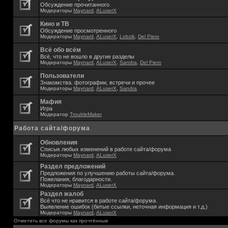
Обсуждение прочитанного
Модераторы
Maynard
,
ALuserX
Кино и ТВ
Обсуждение просмотренного
Модераторы
Maynard
,
ALuserX
,
Lobzik
,
Del Piero
Всё обо всём
Всё, что не вошло в другие разделы
Модераторы
Maynard
,
ALuserX
,
Sandra
,
Del Piero
Пользователи
Знакомства. фотографии, встречи и прочее
Модераторы
Maynard
,
ALuserX
,
Sandra
Мафия
Игра
Модератор
TroubleMaker
Работа сайта/форума
Обновления
Списык любых изменений в работе сайта/форума
Модераторы
Maynard
,
ALuserX
Раздел предложений
Предложения по улучшению работы сайта/форума.
Пожелания, благодарности.
Модераторы
Maynard
,
ALuserX
Раздел жалоб
Всё что не нравится в работе сайта/форума.
Выявление ошибок (битые ссылки, неточная информация и т.д.)
Модераторы
Maynard
,
ALuserX
Отметить все форумы как прочтённые