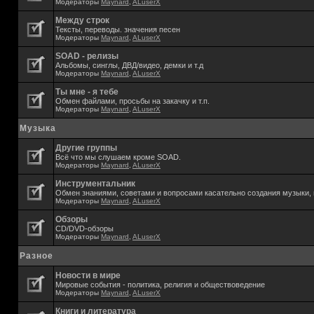
Модераторы
Maynard
,
ALuserX
Между строк
Тексты, переводы. значения песен
Модераторы
Maynard
,
ALuserX
SOAD - релизы
Альбомы, синглы, ДВД/видео, демки и т.д
Модераторы
Maynard
,
ALuserX
Ты мне - я тебе
Обмен файлами, просьбы на закачку и т.п.
Модераторы
Maynard
,
ALuserX
Музыка
Другие группы
Всё что мы слушаем кроме SOAD.
Модераторы
Maynard
,
ALuserX
Инструментальник
Обмен знаниями, советами и вопросами касательно создания музыки, 
Модераторы
Maynard
,
ALuserX
Обзоры
CD/DVD-обзоры
Модераторы
Maynard
,
ALuserX
Разное
Новости в мире
Мировые события - политика, религия и обществоведение
Модераторы
Maynard
,
ALuserX
Книги и литература