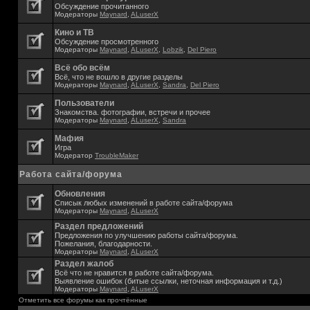
Обсуждение прочитанного
Модераторы
Maynard
,
ALuserX
Кино и ТВ
Обсуждение просмотренного
Модераторы
Maynard
,
ALuserX
,
Lobzik
,
Del Piero
Всё обо всём
Всё, что не вошло в другие разделы
Модераторы
Maynard
,
ALuserX
,
Sandra
,
Del Piero
Пользователи
Знакомства. фотографии, встречи и прочее
Модераторы
Maynard
,
ALuserX
,
Sandra
Мафия
Игра
Модератор
TroubleMaker
Работа сайта/форума
Обновления
Списык любых изменений в работе сайта/форума
Модераторы
Maynard
,
ALuserX
Раздел предложений
Предложения по улучшению работы сайта/форума.
Пожелания, благодарности.
Модераторы
Maynard
,
ALuserX
Раздел жалоб
Всё что не нравится в работе сайта/форума.
Выявление ошибок (битые ссылки, неточная информация и т.д.)
Модераторы
Maynard
,
ALuserX
Отметить все форумы как прочтённые