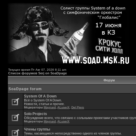
Текущее время Пт Авг 07, 2026 8:11 am
Список форумов Serj on SoaDpage
Форум
SoaDpage forum
System Of A Down
Всё о System Of A Down.
Новости, статьи и прочее.
Модераторы
Maynard
,
ALuserX
,
Del Piero
Solo Projects
Обсуждение всего, что связано с сольными проектами участников гру
Модераторы
Maynard
,
ALuserX
Члены группы
Темы, касающиеся непосредственно одного из членов группы.