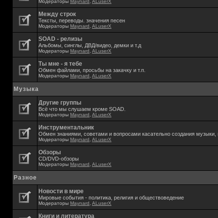
Модераторы
Maynard
,
ALuserX
Между строк
Тексты, переводы. значения песен
Модераторы
Maynard
,
ALuserX
SOAD - релизы
Альбомы, синглы, ДВД/видео, демки и т.д
Модераторы
Maynard
,
ALuserX
Ты мне - я тебе
Обмен файлами, просьбы на закачку и т.п.
Модераторы
Maynard
,
ALuserX
Музыка
Другие группы
Всё что мы слушаем кроме SOAD.
Модераторы
Maynard
,
ALuserX
Инструментальник
Обмен знаниями, советами и вопросами касательно создания музыки, 
Модераторы
Maynard
,
ALuserX
Обзоры
CD/DVD-обзоры
Модераторы
Maynard
,
ALuserX
Разное
Новости в мире
Мировые события - политика, религия и обществоведение
Модераторы
Maynard
,
ALuserX
Книги и литература