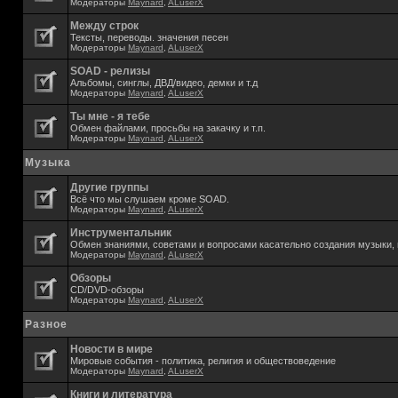
Модераторы
Maynard
,
ALuserX
Между строк
Тексты, переводы. значения песен
Модераторы
Maynard
,
ALuserX
SOAD - релизы
Альбомы, синглы, ДВД/видео, демки и т.д
Модераторы
Maynard
,
ALuserX
Ты мне - я тебе
Обмен файлами, просьбы на закачку и т.п.
Модераторы
Maynard
,
ALuserX
Музыка
Другие группы
Всё что мы слушаем кроме SOAD.
Модераторы
Maynard
,
ALuserX
Инструментальник
Обмен знаниями, советами и вопросами касательно создания музыки, 
Модераторы
Maynard
,
ALuserX
Обзоры
CD/DVD-обзоры
Модераторы
Maynard
,
ALuserX
Разное
Новости в мире
Мировые события - политика, религия и обществоведение
Модераторы
Maynard
,
ALuserX
Книги и литература