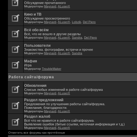
Обсуждение прочитанного
Модераторы
Maynard
,
ALuserX
Кино и ТВ
Обсуждение просмотренного
Модераторы
Maynard
,
ALuserX
,
Lobzik
,
Del Piero
Всё обо всём
Всё, что не вошло в другие разделы
Модераторы
Maynard
,
ALuserX
,
Sandra
,
Del Piero
Пользователи
Знакомства. фотографии, встречи и прочее
Модераторы
Maynard
,
ALuserX
,
Sandra
Мафия
Игра
Модератор
TroubleMaker
Работа сайта/форума
Обновления
Списык любых изменений в работе сайта/форума
Модераторы
Maynard
,
ALuserX
Раздел предложений
Предложения по улучшению работы сайта/форума.
Пожелания, благодарности.
Модераторы
Maynard
,
ALuserX
Раздел жалоб
Всё что не нравится в работе сайта/форума.
Выявление ошибок (битые ссылки, неточная информация и т.д.)
Модераторы
Maynard
,
ALuserX
Отметить все форумы как прочтённые