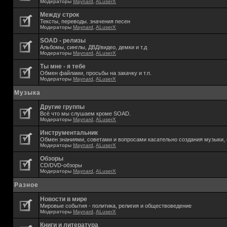
Модераторы
Maynard
,
ALuserX
Между строк
Тексты, переводы. значения песен
Модераторы
Maynard
,
ALuserX
SOAD - релизы
Альбомы, синглы, ДВД/видео, демки и т.д
Модераторы
Maynard
,
ALuserX
Ты мне - я тебе
Обмен файлами, просьбы на закачку и т.п.
Модераторы
Maynard
,
ALuserX
Музыка
Другие группы
Всё что мы слушаем кроме SOAD.
Модераторы
Maynard
,
ALuserX
Инструментальник
Обмен знаниями, советами и вопросами касательно создания музыки, 
Модераторы
Maynard
,
ALuserX
Обзоры
CD/DVD-обзоры
Модераторы
Maynard
,
ALuserX
Разное
Новости в мире
Мировые события - политика, религия и обществоведение
Модераторы
Maynard
,
ALuserX
Книги и литература