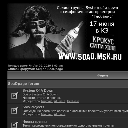
Текущее время Чт Авг 06, 2026 8:03 am
Список форумов Serj on SoaDpage
Форум
SoaDpage forum
System Of A Down
Всё о System Of A Down.
Новости, статьи и прочее.
Модераторы
Maynard
,
ALuserX
,
Del Piero
Solo Projects
Обсуждение всего, что связано с сольными проектами участников гру
Модераторы
Maynard
,
ALuserX
Члены группы
Темы, касающиеся непосредственно одного из членов группы.