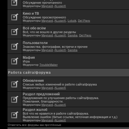
Обсуждение прочитанного
Модераторы
Maynard
,
ALuserX
Кино и ТВ
Обсуждение просмотренного
Модераторы
Maynard
,
ALuserX
,
Lobzik
,
Del Piero
Всё обо всём
Всё, что не вошло в другие разделы
Модераторы
Maynard
,
ALuserX
,
Sandra
,
Del Piero
Пользователи
Знакомства. фотографии, встречи и прочее
Модераторы
Maynard
,
ALuserX
,
Sandra
Мафия
Игра
Модератор
TroubleMaker
Работа сайта/форума
Обновления
Списык любых изменений в работе сайта/форума
Модераторы
Maynard
,
ALuserX
Раздел предложений
Предложения по улучшению работы сайта/форума.
Пожелания, благодарности.
Модераторы
Maynard
,
ALuserX
Раздел жалоб
Всё что не нравится в работе сайта/форума.
Выявление ошибок (битые ссылки, неточная информация и т.д.)
Модераторы
Maynard
,
ALuserX
Отметить все форумы как прочтённые