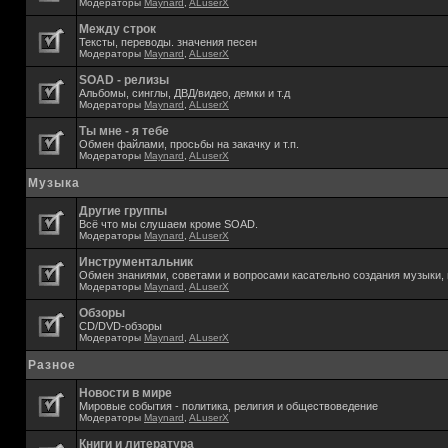
Модераторы
Maynard
,
ALuserX
Между строк
Тексты, переводы. значения песен
Модераторы
Maynard
,
ALuserX
SOAD - релизы
Альбомы, синглы, ДВД/видео, демки и т.д
Модераторы
Maynard
,
ALuserX
Ты мне - я тебе
Обмен файлами, просьбы на закачку и т.п.
Модераторы
Maynard
,
ALuserX
Музыка
Другие группы
Всё что мы слушаем кроме SOAD.
Модераторы
Maynard
,
ALuserX
Инструментальник
Обмен знаниями, советами и вопросами касательно создания музыки, 
Модераторы
Maynard
,
ALuserX
Обзоры
CD/DVD-обзоры
Модераторы
Maynard
,
ALuserX
Разное
Новости в мире
Мировые события - политика, религия и обществоведение
Модераторы
Maynard
,
ALuserX
Книги и литература