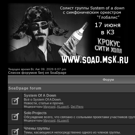
Текущее время Вс Авг 09, 2026 6:07 pm
Список форумов Serj on SoaDpage
Форум
SoaDpage forum
System Of A Down
Всё о System Of A Down.
Новости, статьи и прочее.
Модераторы
Maynard
,
ALuserX
,
Del Piero
Solo Projects
Обсуждение всего, что связано с сольными проектами участников гру
Модераторы
Maynard
,
ALuserX
Члены группы
Темы, касающиеся непосредственно одного из членов группы.