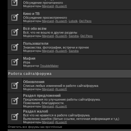
Обсуждение прочитанного
Модераторы
Maynard
,
ALuserX
Кино и ТВ
Обсуждение просмотренного
Модераторы
Maynard
,
ALuserX
,
Lobzik
,
Del Piero
Всё обо всём
Всё, что не вошло в другие разделы
Модераторы
Maynard
,
ALuserX
,
Sandra
,
Del Piero
Пользователи
Знакомства. фотографии, встречи и прочее
Модераторы
Maynard
,
ALuserX
,
Sandra
Мафия
Игра
Модератор
TroubleMaker
Работа сайта/форума
Обновления
Списык любых изменений в работе сайта/форума
Модераторы
Maynard
,
ALuserX
Раздел предложений
Предложения по улучшению работы сайта/форума.
Пожелания, благодарности.
Модераторы
Maynard
,
ALuserX
Раздел жалоб
Всё что не нравится в работе сайта/форума.
Выявление ошибок (битые ссылки, неточная информация и т.д.)
Модераторы
Maynard
,
ALuserX
Отметить все форумы как прочтённые