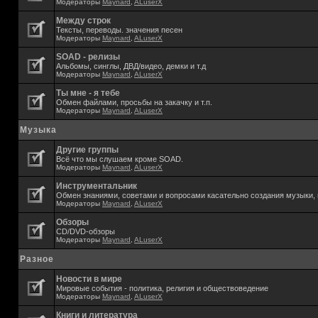
Модераторы
Maynard
,
ALuserX
Между строк
Тексты, переводы. значения песен
Модераторы
Maynard
,
ALuserX
SOAD - релизы
Альбомы, синглы, ДВД/видео, демки и т.д
Модераторы
Maynard
,
ALuserX
Ты мне - я тебе
Обмен файлами, просьбы на закачку и т.п.
Модераторы
Maynard
,
ALuserX
Музыка
Другие группы
Всё что мы слушаем кроме SOAD.
Модераторы
Maynard
,
ALuserX
Инструментальник
Обмен знаниями, советами и вопросами касательно создания музыки, 
Модераторы
Maynard
,
ALuserX
Обзоры
CD/DVD-обзоры
Модераторы
Maynard
,
ALuserX
Разное
Новости в мире
Мировые события - политика, религия и обществоведение
Модераторы
Maynard
,
ALuserX
Книги и литература