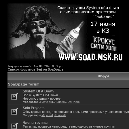
Текущее время Чт Авг 06, 2026 9:09 pm
Список форумов Serj on SoaDpage
Форум
SoaDpage forum
System Of A Down
Всё о System Of A Down.
Новости, статьи и прочее.
Модераторы
Maynard
,
ALuserX
,
Del Piero
Solo Projects
Обсуждение всего, что связано с сольными проектами участников гру
Модераторы
Maynard
,
ALuserX
Члены группы
Темы, касающиеся непосредственно одного из членов группы.