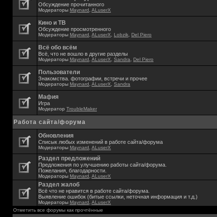
Обсуждение прочитанного
Модераторы
Maynard
,
ALuserX
Кино и ТВ
Обсуждение просмотренного
Модераторы
Maynard
,
ALuserX
,
Lobzik
,
Del Piero
Всё обо всём
Всё, что не вошло в другие разделы
Модераторы
Maynard
,
ALuserX
,
Sandra
,
Del Piero
Пользователи
Знакомства. фотографии, встречи и прочее
Модераторы
Maynard
,
ALuserX
,
Sandra
Мафия
Игра
Модератор
TroubleMaker
Работа сайта/форума
Обновления
Списык любых изменений в работе сайта/форума
Модераторы
Maynard
,
ALuserX
Раздел предложений
Предложения по улучшению работы сайта/форума.
Пожелания, благодарности.
Модераторы
Maynard
,
ALuserX
Раздел жалоб
Всё что не нравится в работе сайта/форума.
Выявление ошибок (битые ссылки, неточная информация и т.д.)
Модераторы
Maynard
,
ALuserX
Отметить все форумы как прочтённые