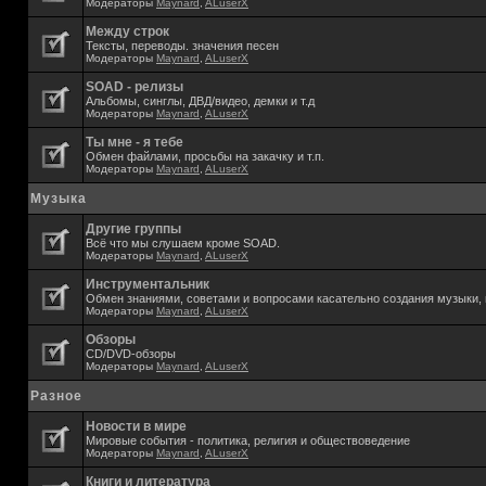
Модераторы
Maynard
,
ALuserX
Между строк
Тексты, переводы. значения песен
Модераторы
Maynard
,
ALuserX
SOAD - релизы
Альбомы, синглы, ДВД/видео, демки и т.д
Модераторы
Maynard
,
ALuserX
Ты мне - я тебе
Обмен файлами, просьбы на закачку и т.п.
Модераторы
Maynard
,
ALuserX
Музыка
Другие группы
Всё что мы слушаем кроме SOAD.
Модераторы
Maynard
,
ALuserX
Инструментальник
Обмен знаниями, советами и вопросами касательно создания музыки, 
Модераторы
Maynard
,
ALuserX
Обзоры
CD/DVD-обзоры
Модераторы
Maynard
,
ALuserX
Разное
Новости в мире
Мировые события - политика, религия и обществоведение
Модераторы
Maynard
,
ALuserX
Книги и литература