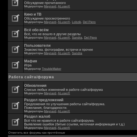
Обсуждение прочитанного
Модераторы
Maynard
,
ALuserX
Кино и ТВ
Обсуждение просмотренного
Модераторы
Maynard
,
ALuserX
,
Lobzik
,
Del Piero
Всё обо всём
Всё, что не вошло в другие разделы
Модераторы
Maynard
,
ALuserX
,
Sandra
,
Del Piero
Пользователи
Знакомства. фотографии, встречи и прочее
Модераторы
Maynard
,
ALuserX
,
Sandra
Мафия
Игра
Модератор
TroubleMaker
Работа сайта/форума
Обновления
Списык любых изменений в работе сайта/форума
Модераторы
Maynard
,
ALuserX
Раздел предложений
Предложения по улучшению работы сайта/форума.
Пожелания, благодарности.
Модераторы
Maynard
,
ALuserX
Раздел жалоб
Всё что не нравится в работе сайта/форума.
Выявление ошибок (битые ссылки, неточная информация и т.д.)
Модераторы
Maynard
,
ALuserX
Отметить все форумы как прочтённые