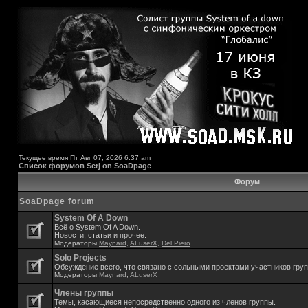
Текущее время Пт Авг 07, 2026 6:37 am
Список форумов Serj on SoaDpage
Форум
SoaDpage forum
System Of A Down
Всё о System Of A Down.
Новости, статьи и прочее.
Модераторы
Maynard
,
ALuserX
,
Del Piero
Solo Projects
Обсуждение всего, что связано с сольными проектами участников гру
Модераторы
Maynard
,
ALuserX
Члены группы
Темы, касающиеся непосредственно одного из членов группы.