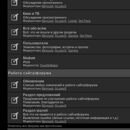
Обсуждение прочитанного
Модераторы
Maynard
,
ALuserX
Кино и ТВ
Обсуждение просмотренного
Модераторы
Maynard
,
ALuserX
,
Lobzik
,
Del Piero
Всё обо всём
Всё, что не вошло в другие разделы
Модераторы
Maynard
,
ALuserX
,
Sandra
,
Del Piero
Пользователи
Знакомства. фотографии, встречи и прочее
Модераторы
Maynard
,
ALuserX
,
Sandra
Мафия
Игра
Модератор
TroubleMaker
Работа сайта/форума
Обновления
Списык любых изменений в работе сайта/форума
Модераторы
Maynard
,
ALuserX
Раздел предложений
Предложения по улучшению работы сайта/форума.
Пожелания, благодарности.
Модераторы
Maynard
,
ALuserX
Раздел жалоб
Всё что не нравится в работе сайта/форума.
Выявление ошибок (битые ссылки, неточная информация и т.д.)
Модераторы
Maynard
,
ALuserX
Отметить все форумы как прочтённые