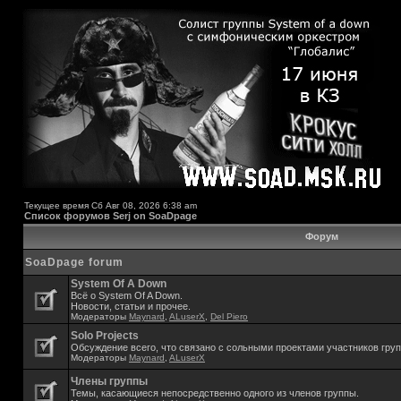
Текущее время Сб Авг 08, 2026 6:38 am
Список форумов Serj on SoaDpage
Форум
SoaDpage forum
System Of A Down
Всё о System Of A Down.
Новости, статьи и прочее.
Модераторы
Maynard
,
ALuserX
,
Del Piero
Solo Projects
Обсуждение всего, что связано с сольными проектами участников гру
Модераторы
Maynard
,
ALuserX
Члены группы
Темы, касающиеся непосредственно одного из членов группы.