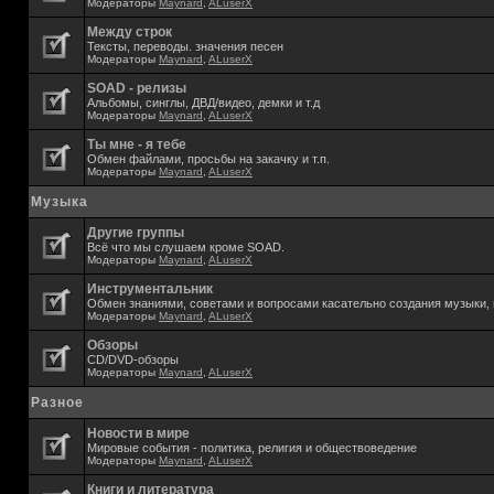
Модераторы
Maynard
,
ALuserX
Между строк
Тексты, переводы. значения песен
Модераторы
Maynard
,
ALuserX
SOAD - релизы
Альбомы, синглы, ДВД/видео, демки и т.д
Модераторы
Maynard
,
ALuserX
Ты мне - я тебе
Обмен файлами, просьбы на закачку и т.п.
Модераторы
Maynard
,
ALuserX
Музыка
Другие группы
Всё что мы слушаем кроме SOAD.
Модераторы
Maynard
,
ALuserX
Инструментальник
Обмен знаниями, советами и вопросами касательно создания музыки, 
Модераторы
Maynard
,
ALuserX
Обзоры
CD/DVD-обзоры
Модераторы
Maynard
,
ALuserX
Разное
Новости в мире
Мировые события - политика, религия и обществоведение
Модераторы
Maynard
,
ALuserX
Книги и литература