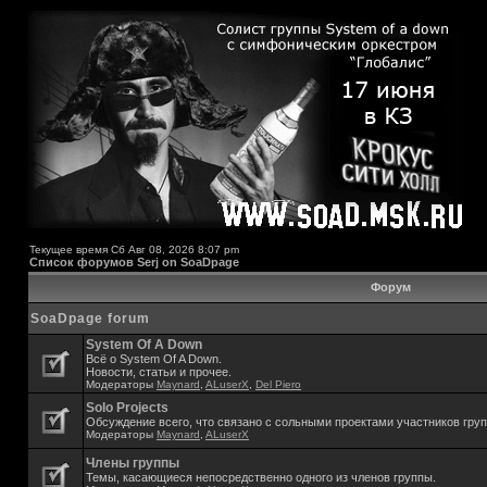
Текущее время Сб Авг 08, 2026 8:07 pm
Список форумов Serj on SoaDpage
Форум
SoaDpage forum
System Of A Down
Всё о System Of A Down.
Новости, статьи и прочее.
Модераторы
Maynard
,
ALuserX
,
Del Piero
Solo Projects
Обсуждение всего, что связано с сольными проектами участников гру
Модераторы
Maynard
,
ALuserX
Члены группы
Темы, касающиеся непосредственно одного из членов группы.