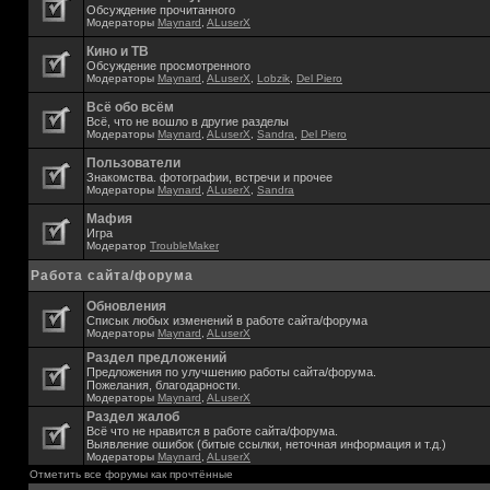
Обсуждение прочитанного
Модераторы
Maynard
,
ALuserX
Кино и ТВ
Обсуждение просмотренного
Модераторы
Maynard
,
ALuserX
,
Lobzik
,
Del Piero
Всё обо всём
Всё, что не вошло в другие разделы
Модераторы
Maynard
,
ALuserX
,
Sandra
,
Del Piero
Пользователи
Знакомства. фотографии, встречи и прочее
Модераторы
Maynard
,
ALuserX
,
Sandra
Мафия
Игра
Модератор
TroubleMaker
Работа сайта/форума
Обновления
Списык любых изменений в работе сайта/форума
Модераторы
Maynard
,
ALuserX
Раздел предложений
Предложения по улучшению работы сайта/форума.
Пожелания, благодарности.
Модераторы
Maynard
,
ALuserX
Раздел жалоб
Всё что не нравится в работе сайта/форума.
Выявление ошибок (битые ссылки, неточная информация и т.д.)
Модераторы
Maynard
,
ALuserX
Отметить все форумы как прочтённые