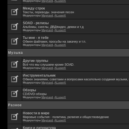
Модераторы
Maynard
,
ALuserX
Между строк
Тексты, переводы. значения песен
Модераторы
Maynard
,
ALuserX
SOAD - релизы
Альбомы, синглы, ДВД/видео, демки и т.д
Модераторы
Maynard
,
ALuserX
Ты мне - я тебе
Обмен файлами, просьбы на закачку и т.п.
Модераторы
Maynard
,
ALuserX
Музыка
Другие группы
Всё что мы слушаем кроме SOAD.
Модераторы
Maynard
,
ALuserX
Инструментальник
Обмен знаниями, советами и вопросами касательно создания музыки, 
Модераторы
Maynard
,
ALuserX
Обзоры
CD/DVD-обзоры
Модераторы
Maynard
,
ALuserX
Разное
Новости в мире
Мировые события - политика, религия и обществоведение
Модераторы
Maynard
,
ALuserX
Книги и литература