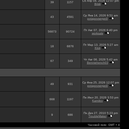
Сб Апр 04, 2026 12:07 pm
39
1157
Brisk
Ср Янв 14, 2026 9:51 am
43
4591
potapovsergei0
Пт Авг 07, 2026 6:40 pm
56873
90724
worksale
Пт Мар 13, 2026 5:27 am
18
6876
Klok
Чт Авг 06, 2026 5:42 am
67
349
Benniehench03
Ср Фев 25, 2026 12:07 pm
49
931
potapovsergei0
Пн Июл 20, 2026 3:53 pm
668
1197
Karnilov
Пн Дек 27, 2010 5:23 pm
9
686
TroubleMaker
Часовой пояс: GMT + 4