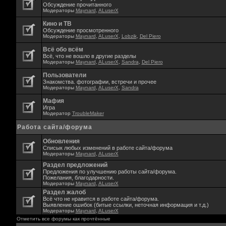
Обсуждение прочитанного
Модераторы
Maynard
,
ALuserX
Кино и ТВ
Обсуждение просмотренного
Модераторы
Maynard
,
ALuserX
,
Lobzik
,
Del Piero
Всё обо всём
Всё, что не вошло в другие разделы
Модераторы
Maynard
,
ALuserX
,
Sandra
,
Del Piero
Пользователи
Знакомства. фотографии, встречи и прочее
Модераторы
Maynard
,
ALuserX
,
Sandra
Мафия
Игра
Модератор
TroubleMaker
Работа сайта/форума
Обновления
Списык любых изменений в работе сайта/форума
Модераторы
Maynard
,
ALuserX
Раздел предложений
Предложения по улучшению работы сайта/форума.
Пожелания, благодарности.
Модераторы
Maynard
,
ALuserX
Раздел жалоб
Всё что не нравится в работе сайта/форума.
Выявление ошибок (битые ссылки, неточная информация и т.д.)
Модераторы
Maynard
,
ALuserX
Отметить все форумы как прочтённые