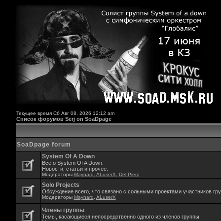
Текущее время Сб Авг 08, 2026 12:12 am
Список форумов Serj on SoaDpage
SoaDpage forum
System Of A Down
Всё о System Of A Down.
Новости, статьи и прочее.
Модераторы
Maynard
,
ALuserX
,
Del Piero
Solo Projects
Обсуждение всего, что связано с сольными проектами участников гр
Модераторы
Maynard
,
ALuserX
Члены группы
Темы, касающиеся непосредственно одного из членов группы.