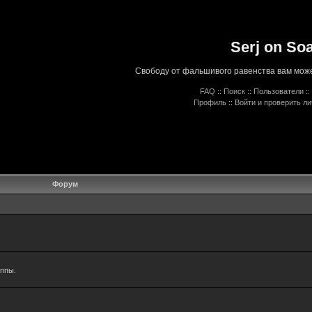
Serj on So
Свободу от фальшивого равенства вам може
FAQ
::
Поиск
::
Пользователи
::
Профиль
::
Войти и проверить л
Форум
уппы.