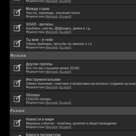
Модераторы
Maynard
,
ALuserX
Между строк
Тексты, переводы. значения песен
Модераторы
Maynard
,
ALuserX
SOAD - релизы
Альбомы, синглы, ДВД/видео, демки и т.д
Модераторы
Maynard
,
ALuserX
Ты мне - я тебе
Обмен файлами, просьбы на закачку и т.п.
Модераторы
Maynard
,
ALuserX
Музыка
Другие группы
Всё что мы слушаем кроме SOAD.
Модераторы
Maynard
,
ALuserX
Инструментальник
Обмен знаниями, советами и вопросами касательно создания музыки,
Модераторы
Maynard
,
ALuserX
Обзоры
CD/DVD-обзоры
Модераторы
Maynard
,
ALuserX
Разное
Новости в мире
Мировые события - политика, религия и обществоведение
Модераторы
Maynard
,
ALuserX
Книги и литература