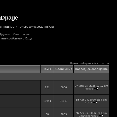
aDpage
т принести только www.soad.msk.ru
Группы
::
Регистрация
ичные сообщения
::
Вход
Найти сообщения без ответов
Темы
Сообщения
Последнее сообщение
Вт Мар 24, 2026 12:17 pm
151
5956
Pallette
Вт Авг 04, 2026 1:54 pm
10914
21067
Xexer
Чт Авг 06, 2026 8:01 am
38
2953
Benniehench03