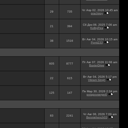
Чт Апр 02, 2026 10:45 am
29
735
prachiroy
Сб Дек 06, 2025 7:06 am
21
394
KolbyPea
Вт Авг 04, 2026 10:15 am
38
1516
Ponti233
Пт Авг 07, 2026 11:06 am
605
8777
BaxterDrive
Вт Авг 04, 2026 5:17 pm
22
615
Vikram Singh
Пн Мар 30, 2026 2:34 pm
125
147
potapovsergei0
Чт Авг 06, 2026 7:09 am
83
2241
Benniehench03