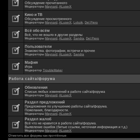
Обсуждение прочитанного
Модераторы
Maynard
,
ALuserX
Кино и ТВ
Обсуждение просмотренного
Модераторы
Maynard
,
ALuserX
,
Lobzik
,
Del Piero
Всё обо всём
Всё, что не вошло в другие разделы
Модераторы
Maynard
,
ALuserX
,
Sandra
,
Del Piero
Пользователи
Знакомства. фотографии, встречи и прочее
Модераторы
Maynard
,
ALuserX
,
Sandra
Мафия
Игра
Модератор
TroubleMaker
Работа сайта/форума
Обновления
Списык любых изменений в работе сайта/форума
Модераторы
Maynard
,
ALuserX
Раздел предложений
Предложения по улучшению работы сайта/форума.
Пожелания, благодарности.
Модераторы
Maynard
,
ALuserX
Раздел жалоб
Всё что не нравится в работе сайта/форума.
Выявление ошибок (битые ссылки, неточная информация и т.д.)
Модераторы
Maynard
,
ALuserX
Отметить все форумы как прочтённые