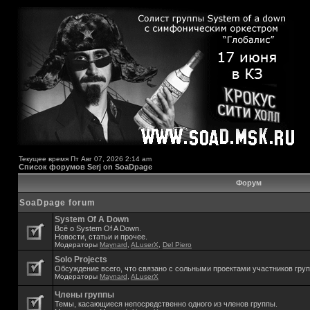
Текущее время Пт Авг 07, 2026 2:14 am
Список форумов Serj on SoaDpage
Форум
SoaDpage forum
System Of A Down
Всё о System Of A Down.
Новости, статьи и прочее.
Модераторы
Maynard
,
ALuserX
,
Del Piero
Solo Projects
Обсуждение всего, что связано с сольными проектами участников гру
Модераторы
Maynard
,
ALuserX
Члены группы
Темы, касающиеся непосредственно одного из членов группы.