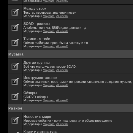
Модераторы
Maynard
,
ALuserX
Между строк
Тексты, переводы. значения песен
Модераторы
Maynard
,
ALuserX
SOAD - релизы
Альбомы, синглы, ДВД/видео, демки и т.д
Модераторы
Maynard
,
ALuserX
Ты мне - я тебе
Обмен файлами, просьбы на закачку и т.п.
Модераторы
Maynard
,
ALuserX
Музыка
Другие группы
Всё что мы слушаем кроме SOAD.
Модераторы
Maynard
,
ALuserX
Инструментальник
Обмен знаниями, советами и вопросами касательно создания музыки, 
Модераторы
Maynard
,
ALuserX
Обзоры
CD/DVD-обзоры
Модераторы
Maynard
,
ALuserX
Разное
Новости в мире
Мировые события - политика, религия и обществоведение
Модераторы
Maynard
,
ALuserX
Книги и литература