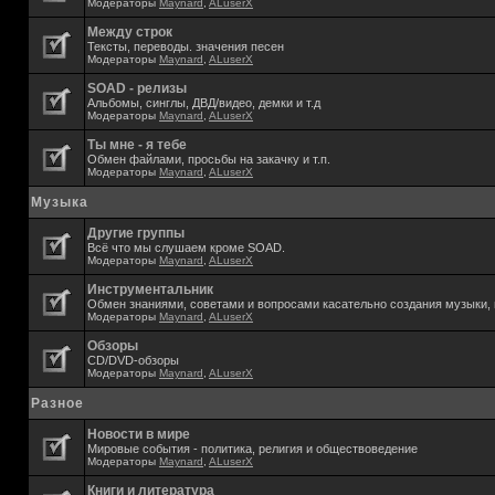
Модераторы
Maynard
,
ALuserX
Между строк
Тексты, переводы. значения песен
Модераторы
Maynard
,
ALuserX
SOAD - релизы
Альбомы, синглы, ДВД/видео, демки и т.д
Модераторы
Maynard
,
ALuserX
Ты мне - я тебе
Обмен файлами, просьбы на закачку и т.п.
Модераторы
Maynard
,
ALuserX
Музыка
Другие группы
Всё что мы слушаем кроме SOAD.
Модераторы
Maynard
,
ALuserX
Инструментальник
Обмен знаниями, советами и вопросами касательно создания музыки, 
Модераторы
Maynard
,
ALuserX
Обзоры
CD/DVD-обзоры
Модераторы
Maynard
,
ALuserX
Разное
Новости в мире
Мировые события - политика, религия и обществоведение
Модераторы
Maynard
,
ALuserX
Книги и литература