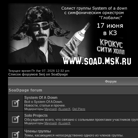
Текущее время Пт Авг 07, 2026 12:32 pm
Список форумов Serj on SoaDpage
Форум
SoaDpage forum
System Of A Down
Всё о System Of A Down.
Новости, статьи и прочее.
Модераторы
Maynard
,
ALuserX
,
Del Piero
Solo Projects
Обсуждение всего, что связано с сольными проектами участников гру
Модераторы
Maynard
,
ALuserX
Члены группы
Темы, касающиеся непосредственно одного из членов группы.