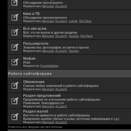
Обсуждение прочитанного
Модераторы
Maynard
,
ALuserX
Кино и ТВ
Обсуждение просмотренного
Модераторы
Maynard
,
ALuserX
,
Lobzik
,
Del Piero
Всё обо всём
Всё, что не вошло в другие разделы
Модераторы
Maynard
,
ALuserX
,
Sandra
,
Del Piero
Пользователи
Знакомства. фотографии, встречи и прочее
Модераторы
Maynard
,
ALuserX
,
Sandra
Мафия
Игра
Модератор
TroubleMaker
Работа сайта/форума
Обновления
Списык любых изменений в работе сайта/форума
Модераторы
Maynard
,
ALuserX
Раздел предложений
Предложения по улучшению работы сайта/форума.
Пожелания, благодарности.
Модераторы
Maynard
,
ALuserX
Раздел жалоб
Всё что не нравится в работе сайта/форума.
Выявление ошибок (битые ссылки, неточная информация и т.д.)
Модераторы
Maynard
,
ALuserX
Отметить все форумы как прочтённые