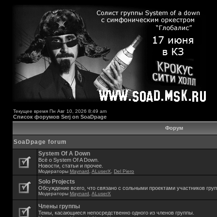
Текущее время Пн Авг 10, 2026 8:49 am
Список форумов Serj on SoaDpage
Форум
SoaDpage forum
System Of A Down
Всё о System Of A Down.
Новости, статьи и прочее.
Модераторы
Maynard
,
ALuserX
,
Del Piero
Solo Projects
Обсуждение всего, что связано с сольными проектами участников гру
Модераторы
Maynard
,
ALuserX
Члены группы
Темы, касающиеся непосредственно одного из членов группы.