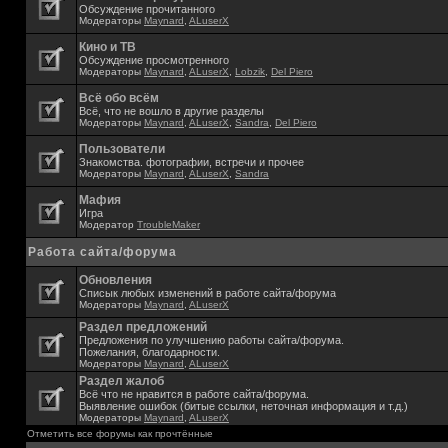
Обсуждение прочитанного
Модераторы
Maynard
,
ALuserX
Кино и ТВ
Обсуждение просмотренного
Модераторы
Maynard
,
ALuserX
,
Lobzik
,
Del Piero
Всё обо всём
Всё, что не вошло в другие разделы
Модераторы
Maynard
,
ALuserX
,
Sandra
,
Del Piero
Пользователи
Знакомства. фотографии, встречи и прочее
Модераторы
Maynard
,
ALuserX
,
Sandra
Мафия
Игра
Модератор
TroubleMaker
Работа сайта/форума
Обновления
Списык любых изменений в работе сайта/форума
Модераторы
Maynard
,
ALuserX
Раздел предложений
Предложения по улучшению работы сайта/форума.
Пожелания, благодарности.
Модераторы
Maynard
,
ALuserX
Раздел жалоб
Всё что не нравится в работе сайта/форума.
Выявление ошибок (битые ссылки, неточная информация и т.д.)
Модераторы
Maynard
,
ALuserX
Отметить все форумы как прочтённые