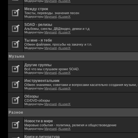
Модераторы
Maynard
,
ALuserX
Между строк
Тексты, переводы. значения песен
Модераторы
Maynard
,
ALuserX
SOAD - релизы
Альбомы, синглы, ДВД/видео, демки и т.д
Модераторы
Maynard
,
ALuserX
Ты мне - я тебе
Обмен файлами, просьбы на закачку и т.п.
Модераторы
Maynard
,
ALuserX
Музыка
Другие группы
Всё что мы слушаем кроме SOAD.
Модераторы
Maynard
,
ALuserX
Инструментальник
Обмен знаниями, советами и вопросами касательно создания музыки, 
Модераторы
Maynard
,
ALuserX
Обзоры
CD/DVD-обзоры
Модераторы
Maynard
,
ALuserX
Разное
Новости в мире
Мировые события - политика, религия и обществоведение
Модераторы
Maynard
,
ALuserX
Книги и литература