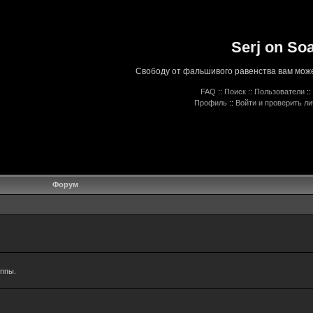
Serj on So
Свободу от фальшивого равенства вам може
FAQ
::
Поиск
::
Пользователи
::
Профиль
::
Войти и проверить л
Форум
уппы.