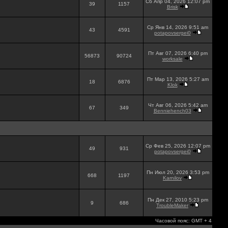
Сб Апр 04, 2026 12:07 pm
39
1157
Brisk
Ср Янв 14, 2026 9:51 am
43
4591
potapovsergei0
Пт Авг 07, 2026 6:40 pm
56873
90724
worksale
Пт Мар 13, 2026 5:27 am
18
6876
Klok
Чт Авг 06, 2026 5:42 am
67
349
Benniehench03
Ср Фев 25, 2026 12:07 pm
49
931
potapovsergei0
Пн Июл 20, 2026 3:53 pm
668
1197
Karnilov
Пн Дек 27, 2010 5:23 pm
9
686
TroubleMaker
Часовой пояс: GMT + 4