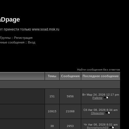
aDpage
т принести только www.soad.msk.ru
Группы
::
Регистрация
ичные сообщения
::
Вход
Найти сообщения без ответов
Темы
Сообщения
Последнее сообщение
Вт Мар 24, 2026 12:17 pm
151
5956
Pallette
Сб Авг 08, 2026 8:34 am
10915
21068
Oliviaotter
Чт Авг 06, 2026 8:01 am
38
2953
Benniehench03