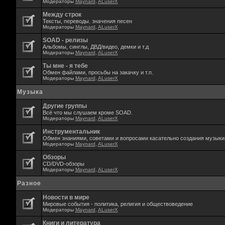
Модераторы
Maynard
,
ALuserX
Между строк
Тексты, переводы. значения песен
Модераторы
Maynard
,
ALuserX
SOAD - релизы
Альбомы, синглы, ДВД/видео, демки и т.д
Модераторы
Maynard
,
ALuserX
Ты мне - я тебе
Обмен файлами, просьбы на закачку и т.п.
Модераторы
Maynard
,
ALuserX
Музыка
Другие группы
Всё что мы слушаем кроме SOAD.
Модераторы
Maynard
,
ALuserX
Инструментальник
Обмен знаниями, советами и вопросами касательно создания музыки,
Модераторы
Maynard
,
ALuserX
Обзоры
CD/DVD-обзоры
Модераторы
Maynard
,
ALuserX
Разное
Новости в мире
Мировые события - политика, религия и обществоведение
Модераторы
Maynard
,
ALuserX
Книги и литература