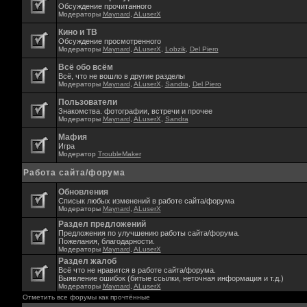
Обсуждение прочитанного
Модераторы
Maynard
,
ALuserX
Кино и ТВ
Обсуждение просмотренного
Модераторы
Maynard
,
ALuserX
,
Lobzik
,
Del Piero
Всё обо всём
Всё, что не вошло в другие разделы
Модераторы
Maynard
,
ALuserX
,
Sandra
,
Del Piero
Пользователи
Знакомства. фотографии, встречи и прочее
Модераторы
Maynard
,
ALuserX
,
Sandra
Мафия
Игра
Модератор
TroubleMaker
Работа сайта/форума
Обновления
Списык любых изменений в работе сайта/форума
Модераторы
Maynard
,
ALuserX
Раздел предложений
Предложения по улучшению работы сайта/форума.
Пожелания, благодарности.
Модераторы
Maynard
,
ALuserX
Раздел жалоб
Всё что не нравится в работе сайта/форума.
Выявление ошибок (битые ссылки, неточная информация и т.д.)
Модераторы
Maynard
,
ALuserX
Отметить все форумы как прочтённые