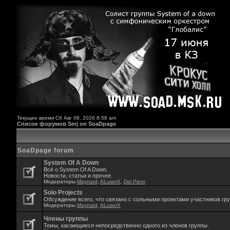
Текущее время Сб Авг 08, 2026 8:58 am
Список форумов Serj on SoaDpage
SoaDpage forum
System Of A Down
Всё о System Of A Down.
Новости, статьи и прочее.
Модераторы
Maynard
,
ALuserX
,
Del Piero
Solo Projects
Обсуждение всего, что связано с сольными проектами участников гр
Модераторы
Maynard
,
ALuserX
Члены группы
Темы, касающиеся непосредственно одного из членов группы.