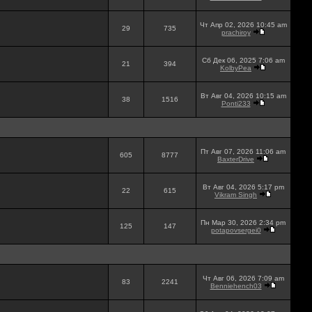
Чт Апр 02, 2026 10:45 am
29
735
prachiroy
Сб Дек 06, 2025 7:06 am
21
394
KolbyPea
Вт Авг 04, 2026 10:15 am
38
1516
Ponti233
Пт Авг 07, 2026 11:06 am
605
8777
BaxterDrive
Вт Авг 04, 2026 5:17 pm
22
615
Vikram Singh
Пн Мар 30, 2026 2:34 pm
125
147
potapovsergei0
Чт Авг 06, 2026 7:09 am
83
2241
Benniehench03