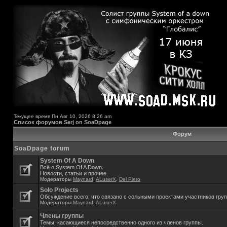
Текущее время Пн Авг 10, 2026 8:26 am
Список форумов Serj on SoaDpage
Форум
SoaDpage forum
System Of A Down
Всё о System Of A Down.
Новости, статьи и прочее.
Модераторы
Maynard
,
ALuserX
,
Del Piero
Solo Projects
Обсуждение всего, что связано с сольными проектами участников гру
Модераторы
Maynard
,
ALuserX
Члены группы
Темы, касающиеся непосредственно одного из членов группы.