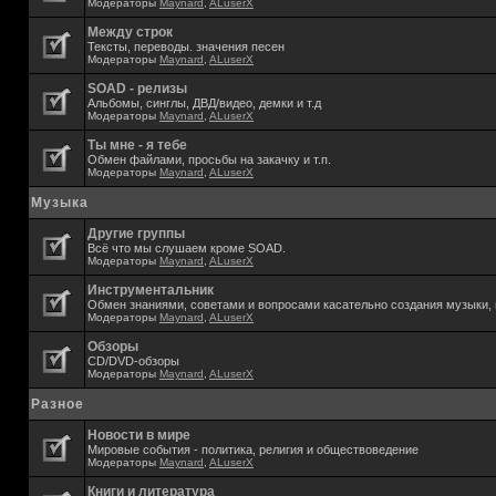
Модераторы
Maynard
,
ALuserX
Между строк
Тексты, переводы. значения песен
Модераторы
Maynard
,
ALuserX
SOAD - релизы
Альбомы, синглы, ДВД/видео, демки и т.д
Модераторы
Maynard
,
ALuserX
Ты мне - я тебе
Обмен файлами, просьбы на закачку и т.п.
Модераторы
Maynard
,
ALuserX
Музыка
Другие группы
Всё что мы слушаем кроме SOAD.
Модераторы
Maynard
,
ALuserX
Инструментальник
Обмен знаниями, советами и вопросами касательно создания музыки, 
Модераторы
Maynard
,
ALuserX
Обзоры
CD/DVD-обзоры
Модераторы
Maynard
,
ALuserX
Разное
Новости в мире
Мировые события - политика, религия и обществоведение
Модераторы
Maynard
,
ALuserX
Книги и литература