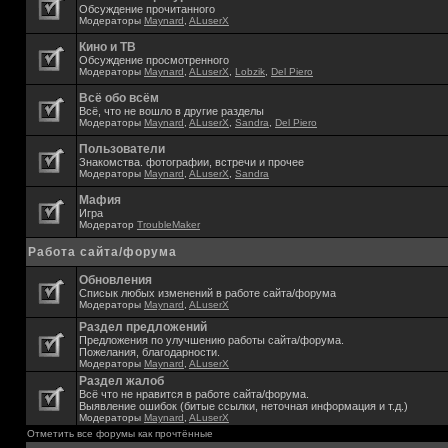
Обсуждение прочитанного
Модераторы
Maynard
,
ALuserX
Кино и ТВ
Обсуждение просмотренного
Модераторы
Maynard
,
ALuserX
,
Lobzik
,
Del Piero
Всё обо всём
Всё, что не вошло в другие разделы
Модераторы
Maynard
,
ALuserX
,
Sandra
,
Del Piero
Пользователи
Знакомства. фотографии, встречи и прочее
Модераторы
Maynard
,
ALuserX
,
Sandra
Мафия
Игра
Модератор
TroubleMaker
Работа сайта/форума
Обновления
Списык любых изменений в работе сайта/форума
Модераторы
Maynard
,
ALuserX
Раздел предложений
Предложения по улучшению работы сайта/форума.
Пожелания, благодарности.
Модераторы
Maynard
,
ALuserX
Раздел жалоб
Всё что не нравится в работе сайта/форума.
Выявление ошибок (битые ссылки, неточная информация и т.д.)
Модераторы
Maynard
,
ALuserX
Отметить все форумы как прочтённые