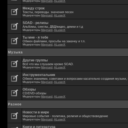
Модераторы
Maynard
,
ALuserX
Между строк
Тексты, переводы. значения песен
Модераторы
Maynard
,
ALuserX
SOAD - релизы
Альбомы, синглы, ДВД/видео, демки и т.д
Модераторы
Maynard
,
ALuserX
Ты мне - я тебе
Обмен файлами, просьбы на закачку и т.п.
Модераторы
Maynard
,
ALuserX
Музыка
Другие группы
Всё что мы слушаем кроме SOAD.
Модераторы
Maynard
,
ALuserX
Инструментальник
Обмен знаниями, советами и вопросами касательно создания музыки, 
Модераторы
Maynard
,
ALuserX
Обзоры
CD/DVD-обзоры
Модераторы
Maynard
,
ALuserX
Разное
Новости в мире
Мировые события - политика, религия и обществоведение
Модераторы
Maynard
,
ALuserX
Книги и литература