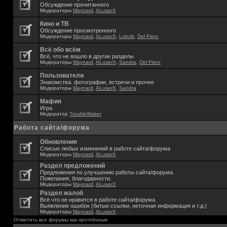
Обсуждение прочитанного
Модераторы
Maynard
,
ALuserX
Кино и ТВ
Обсуждение просмотренного
Модераторы
Maynard
,
ALuserX
,
Lobzik
,
Del Piero
Всё обо всём
Всё, что не вошло в другие разделы
Модераторы
Maynard
,
ALuserX
,
Sandra
,
Del Piero
Пользователи
Знакомства. фотографии, встречи и прочее
Модераторы
Maynard
,
ALuserX
,
Sandra
Мафия
Игра
Модератор
TroubleMaker
Работа сайта/форума
Обновления
Списык любых изменений в работе сайта/форума
Модераторы
Maynard
,
ALuserX
Раздел предложений
Предложения по улучшению работы сайта/форума.
Пожелания, благодарности.
Модераторы
Maynard
,
ALuserX
Раздел жалоб
Всё что не нравится в работе сайта/форума.
Выявление ошибок (битые ссылки, неточная информация и т.д.)
Модераторы
Maynard
,
ALuserX
Отметить все форумы как прочтённые