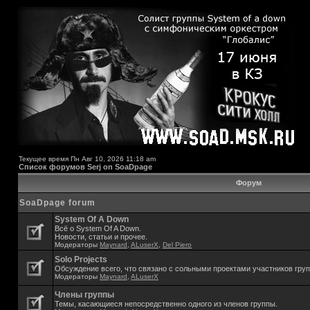
Текущее время Пн Авг 10, 2026 11:18 am
Список форумов Serj on SoaDpage
Форум
SoaDpage forum
System Of A Down
Всё о System Of A Down.
Новости, статьи и прочее.
Модераторы
Maynard
,
ALuserX
,
Del Piero
Solo Projects
Обсуждение всего, что связано с сольными проектами участников гру
Модераторы
Maynard
,
ALuserX
Члены группы
Темы, касающиеся непосредственно одного из членов группы.