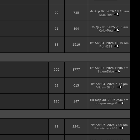
Чт Апр 02, 2026 10:45 am
29
735
prachiroy
Сб Дек 06, 2025 7:06 am
21
394
KolbyPea
Вт Авг 04, 2026 10:15 am
38
1516
Ponti233
Пт Авг 07, 2026 11:06 am
605
8777
BaxterDrive
Вт Авг 04, 2026 5:17 pm
22
615
Vikram Singh
Пн Мар 30, 2026 2:34 pm
125
147
potapovsergei0
Чт Авг 06, 2026 7:09 am
83
2241
Benniehench03