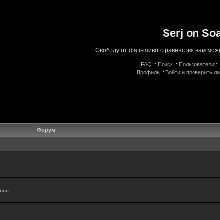
Serj on So
Свободу от фальшивого равенства вам може
FAQ
::
Поиск
::
Пользователи
::
Профиль
::
Войти и проверить л
Форум
уппы.