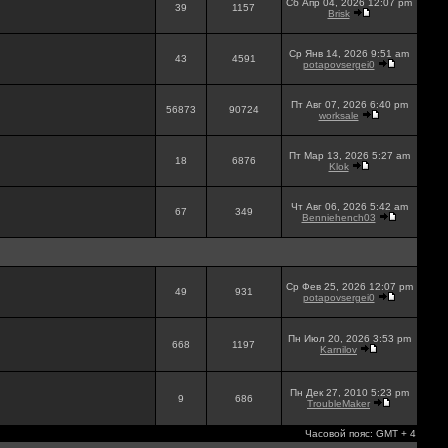
Сб Апр 04, 2026 12:07 pm
39
1157
Brisk
Ср Янв 14, 2026 9:51 am
43
4591
potapovsergei0
Пт Авг 07, 2026 6:40 pm
56873
90724
worksale
Пт Мар 13, 2026 5:27 am
18
6876
Klok
Чт Авг 06, 2026 5:42 am
67
349
Benniehench03
Ср Фев 25, 2026 12:07 pm
49
931
potapovsergei0
Пн Июл 20, 2026 3:53 pm
668
1197
Karnilov
Пн Дек 27, 2010 5:23 pm
9
686
TroubleMaker
Часовой пояс: GMT + 4