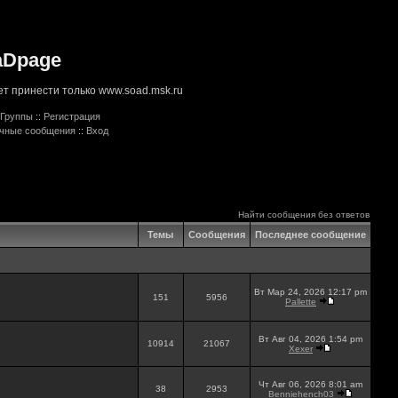
aDpage
т принести только www.soad.msk.ru
Группы
::
Регистрация
ичные сообщения
::
Вход
Найти сообщения без ответов
Темы
Сообщения
Последнее сообщение
Вт Мар 24, 2026 12:17 pm
151
5956
Pallette
Вт Авг 04, 2026 1:54 pm
10914
21067
Xexer
Чт Авг 06, 2026 8:01 am
38
2953
Benniehench03