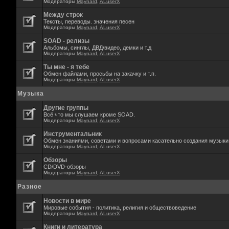
Модераторы
Maynard
,
ALuserX
Между строк
Тексты, переводы. значения песен
Модераторы
Maynard
,
ALuserX
SOAD - релизы
Альбомы, синглы, ДВД/видео, демки и т.д
Модераторы
Maynard
,
ALuserX
Ты мне - я тебе
Обмен файлами, просьбы на закачку и т.п.
Модераторы
Maynard
,
ALuserX
Музыка
Другие группы
Всё что мы слушаем кроме SOAD.
Модераторы
Maynard
,
ALuserX
Инструментальник
Обмен знаниями, советами и вопросами касательно создания музыки,
Модераторы
Maynard
,
ALuserX
Обзоры
CD/DVD-обзоры
Модераторы
Maynard
,
ALuserX
Разное
Новости в мире
Мировые события - политика, религия и обществоведение
Модераторы
Maynard
,
ALuserX
Книги и литература