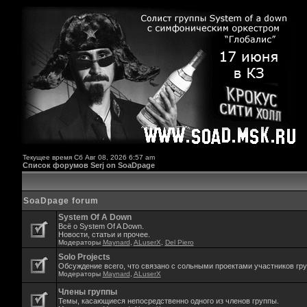
Текущее время Сб Авг 08, 2026 6:57 am
Список форумов Serj on SoaDpage
SoaDpage forum
System Of A Down
Всё о System Of A Down.
Новости, статьи и прочее.
Модераторы
Maynard
,
ALuserX
,
Del Piero
Solo Projects
Обсуждение всего, что связано с сольными проектами участников гр
Модераторы
Maynard
,
ALuserX
Члены группы
Темы, касающиеся непосредственно одного из членов группы.