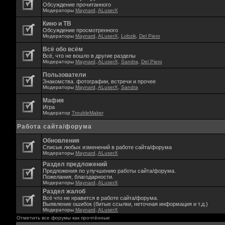
Обсуждение прочитанного
Модераторы
Maynard
,
ALuserX
Кино и ТВ
Обсуждение просмотренного
Модераторы
Maynard
,
ALuserX
,
Lobzik
,
Del Piero
Всё обо всём
Всё, что не вошло в другие разделы
Модераторы
Maynard
,
ALuserX
,
Sandra
,
Del Piero
Пользователи
Знакомства. фотографии, встречи и прочее
Модераторы
Maynard
,
ALuserX
,
Sandra
Мафия
Игра
Модератор
TroubleMaker
Работа сайта/форума
Обновления
Списык любых изменений в работе сайта/форума
Модераторы
Maynard
,
ALuserX
Раздел предложений
Предложения по улучшению работы сайта/форума.
Пожелания, благодарности.
Модераторы
Maynard
,
ALuserX
Раздел жалоб
Всё что не нравится в работе сайта/форума.
Выявление ошибок (битые ссылки, неточная информация и т.д.)
Модераторы
Maynard
,
ALuserX
Отметить все форумы как прочтённые