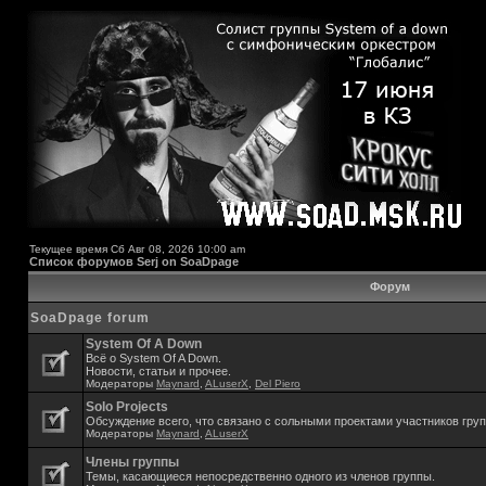
Текущее время Сб Авг 08, 2026 10:00 am
Список форумов Serj on SoaDpage
Форум
SoaDpage forum
System Of A Down
Всё о System Of A Down.
Новости, статьи и прочее.
Модераторы
Maynard
,
ALuserX
,
Del Piero
Solo Projects
Обсуждение всего, что связано с сольными проектами участников гру
Модераторы
Maynard
,
ALuserX
Члены группы
Темы, касающиеся непосредственно одного из членов группы.