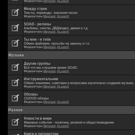
Модераторы
Maynard
,
ALuserX
Между строк
Тексты, переводы. значения песен
Модераторы
Maynard
,
ALuserX
SOAD - релизы
Альбомы, синглы, ДВД/видео, демки и т.д
Модераторы
Maynard
,
ALuserX
Ты мне - я тебе
Обмен файлами, просьбы на закачку и т.п.
Модераторы
Maynard
,
ALuserX
Музыка
Другие группы
Всё что мы слушаем кроме SOAD.
Модераторы
Maynard
,
ALuserX
Инструментальник
Обмен знаниями, советами и вопросами касательно создания музыки, 
Модераторы
Maynard
,
ALuserX
Обзоры
CD/DVD-обзоры
Модераторы
Maynard
,
ALuserX
Разное
Новости в мире
Мировые события - политика, религия и обществоведение
Модераторы
Maynard
,
ALuserX
Книги и литература