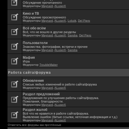
Обсуждение прочитанного
Модераторы
Maynard
,
ALuserX
Кино и ТВ
Обсуждение просмотренного
Модераторы
Maynard
,
ALuserX
,
Lobzik
,
Del Piero
Всё обо всём
Всё, что не вошло в другие разделы
Модераторы
Maynard
,
ALuserX
,
Sandra
,
Del Piero
Пользователи
Знакомства. фотографии, встречи и прочее
Модераторы
Maynard
,
ALuserX
,
Sandra
Мафия
Игра
Модератор
TroubleMaker
Работа сайта/форума
Обновления
Списык любых изменений в работе сайта/форума
Модераторы
Maynard
,
ALuserX
Раздел предложений
Предложения по улучшению работы сайта/форума.
Пожелания, благодарности.
Модераторы
Maynard
,
ALuserX
Раздел жалоб
Всё что не нравится в работе сайта/форума.
Выявление ошибок (битые ссылки, неточная информация и т.д.)
Модераторы
Maynard
,
ALuserX
Отметить все форумы как прочтённые