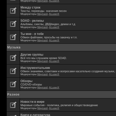
Модераторы
Maynard
,
ALuserX
Между строк
Тексты, переводы. значения песен
Модераторы
Maynard
,
ALuserX
SOAD - релизы
Альбомы, синглы, ДВД/видео, демки и т.д
Модераторы
Maynard
,
ALuserX
Ты мне - я тебе
Обмен файлами, просьбы на закачку и т.п.
Модераторы
Maynard
,
ALuserX
Музыка
Другие группы
Всё что мы слушаем кроме SOAD.
Модераторы
Maynard
,
ALuserX
Инструментальник
Обмен знаниями, советами и вопросами касательно создания музыки, 
Модераторы
Maynard
,
ALuserX
Обзоры
CD/DVD-обзоры
Модераторы
Maynard
,
ALuserX
Разное
Новости в мире
Мировые события - политика, религия и обществоведение
Модераторы
Maynard
,
ALuserX
Книги и литература