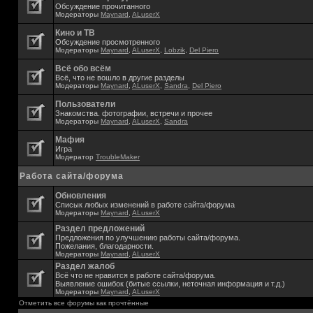
Обсуждение прочитанного
Модераторы
Maynard
,
ALuserX
Кино и ТВ
Обсуждение просмотренного
Модераторы
Maynard
,
ALuserX
,
Lobzik
,
Del Piero
Всё обо всём
Всё, что не вошло в другие разделы
Модераторы
Maynard
,
ALuserX
,
Sandra
,
Del Piero
Пользователи
Знакомства. фотографии, встречи и прочее
Модераторы
Maynard
,
ALuserX
,
Sandra
Мафия
Игра
Модератор
TroubleMaker
Работа сайта/форума
Обновления
Списык любых изменений в работе сайта/форума
Модераторы
Maynard
,
ALuserX
Раздел предложений
Предложения по улучшению работы сайта/форума.
Пожелания, благодарности.
Модераторы
Maynard
,
ALuserX
Раздел жалоб
Всё что не нравится в работе сайта/форума.
Выявление ошибок (битые ссылки, неточная информация и т.д.)
Модераторы
Maynard
,
ALuserX
Отметить все форумы как прочтённые