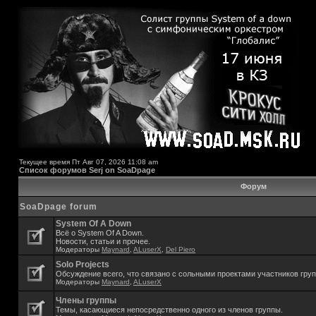
Текущее время Пт Авг 07, 2026 11:08 am
Список форумов Serj on SoaDpage
Форум
SoaDpage forum
System Of A Down
Всё о System Of A Down.
Новости, статьи и прочее.
Модераторы
Maynard
,
ALuserX
,
Del Piero
Solo Projects
Обсуждение всего, что связано с сольными проектами участников гру
Модераторы
Maynard
,
ALuserX
Члены группы
Темы, касающиеся непосредственно одного из членов группы.