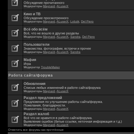
Обсуждение прочитанного
Модераторы
Maynard
,
ALuserX
Кино и ТВ
Обсуждение просмотренного
Модераторы
Maynard
,
ALuserX
,
Lobzik
,
Del Piero
Всё обо всём
Всё, что не вошло в другие разделы
Модераторы
Maynard
,
ALuserX
,
Sandra
,
Del Piero
Пользователи
Знакомства. фотографии, встречи и прочее
Модераторы
Maynard
,
ALuserX
,
Sandra
Мафия
Игра
Модератор
TroubleMaker
Работа сайта/форума
Обновления
Списык любых изменений в работе сайта/форума
Модераторы
Maynard
,
ALuserX
Раздел предложений
Предложения по улучшению работы сайта/форума.
Пожелания, благодарности.
Модераторы
Maynard
,
ALuserX
Раздел жалоб
Всё что не нравится в работе сайта/форума.
Выявление ошибок (битые ссылки, неточная информация и т.д.)
Модераторы
Maynard
,
ALuserX
Отметить все форумы как прочтённые