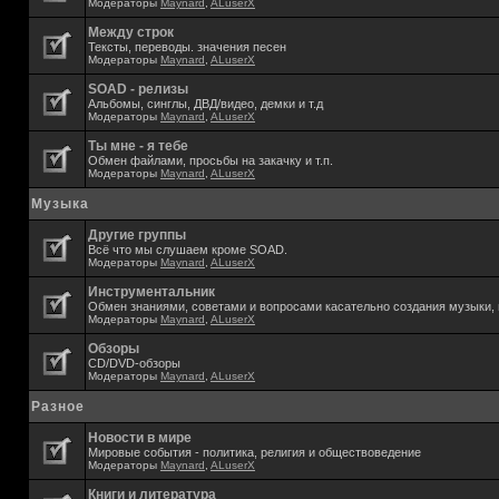
Модераторы
Maynard
,
ALuserX
Между строк
Тексты, переводы. значения песен
Модераторы
Maynard
,
ALuserX
SOAD - релизы
Альбомы, синглы, ДВД/видео, демки и т.д
Модераторы
Maynard
,
ALuserX
Ты мне - я тебе
Обмен файлами, просьбы на закачку и т.п.
Модераторы
Maynard
,
ALuserX
Музыка
Другие группы
Всё что мы слушаем кроме SOAD.
Модераторы
Maynard
,
ALuserX
Инструментальник
Обмен знаниями, советами и вопросами касательно создания музыки, 
Модераторы
Maynard
,
ALuserX
Обзоры
CD/DVD-обзоры
Модераторы
Maynard
,
ALuserX
Разное
Новости в мире
Мировые события - политика, религия и обществоведение
Модераторы
Maynard
,
ALuserX
Книги и литература