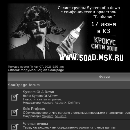
Текущее время Пт Авг 07, 2026 5:55 am
Список форумов Serj on SoaDpage
Форум
SoaDpage forum
System Of A Down
Всё о System Of A Down.
Новости, статьи и прочее.
Модераторы
Maynard
,
ALuserX
,
Del Piero
Solo Projects
Обсуждение всего, что связано с сольными проектами участников гру
Модераторы
Maynard
,
ALuserX
Члены группы
Темы, касающиеся непосредственно одного из членов группы.