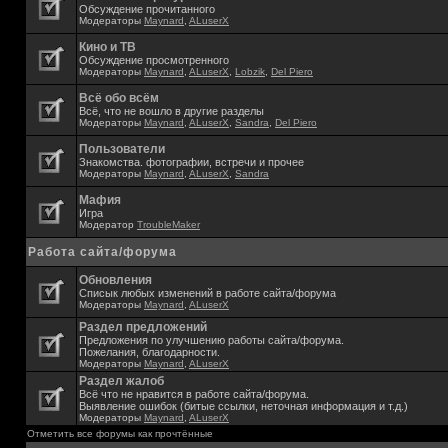
Обсуждение прочитанного
Модераторы
Maynard
,
ALuserX
Кино и ТВ
Обсуждение просмотренного
Модераторы
Maynard
,
ALuserX
,
Lobzik
,
Del Piero
Всё обо всём
Всё, что не вошло в другие разделы
Модераторы
Maynard
,
ALuserX
,
Sandra
,
Del Piero
Пользователи
Знакомства. фотографии, встречи и прочее
Модераторы
Maynard
,
ALuserX
,
Sandra
Мафия
Игра
Модератор
TroubleMaker
Работа сайта/форума
Обновления
Списык любых изменений в работе сайта/форума
Модераторы
Maynard
,
ALuserX
Раздел предложений
Предложения по улучшению работы сайта/форума.
Пожелания, благодарности.
Модераторы
Maynard
,
ALuserX
Раздел жалоб
Всё что не нравится в работе сайта/форума.
Выявление ошибок (битые ссылки, неточная информация и т.д.)
Модераторы
Maynard
,
ALuserX
Отметить все форумы как прочтённые