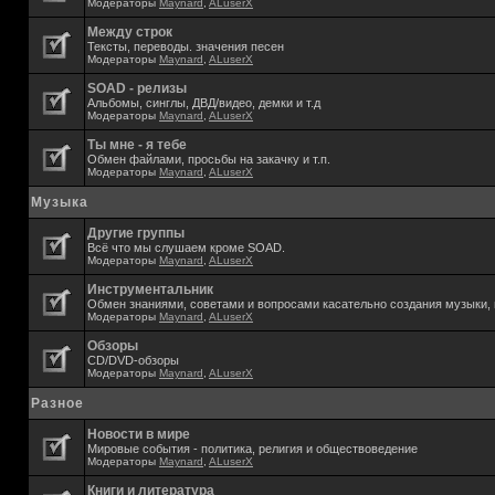
Модераторы
Maynard
,
ALuserX
Между строк
Тексты, переводы. значения песен
Модераторы
Maynard
,
ALuserX
SOAD - релизы
Альбомы, синглы, ДВД/видео, демки и т.д
Модераторы
Maynard
,
ALuserX
Ты мне - я тебе
Обмен файлами, просьбы на закачку и т.п.
Модераторы
Maynard
,
ALuserX
Музыка
Другие группы
Всё что мы слушаем кроме SOAD.
Модераторы
Maynard
,
ALuserX
Инструментальник
Обмен знаниями, советами и вопросами касательно создания музыки, 
Модераторы
Maynard
,
ALuserX
Обзоры
CD/DVD-обзоры
Модераторы
Maynard
,
ALuserX
Разное
Новости в мире
Мировые события - политика, религия и обществоведение
Модераторы
Maynard
,
ALuserX
Книги и литература