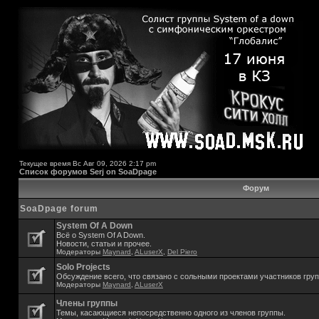
Текущее время Вс Авг 09, 2026 2:17 pm
Список форумов Serj on SoaDpage
Форум
SoaDpage forum
System Of A Down
Всё о System Of A Down.
Новости, статьи и прочее.
Модераторы
Maynard
,
ALuserX
,
Del Piero
Solo Projects
Обсуждение всего, что связано с сольными проектами участников гру
Модераторы
Maynard
,
ALuserX
Члены группы
Темы, касающиеся непосредственно одного из членов группы.