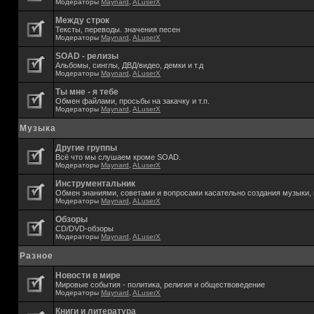
Модераторы
Maynard
,
ALuserX
Между строк
Тексты, переводы. значения песен
Модераторы
Maynard
,
ALuserX
SOAD - релизы
Альбомы, синглы, ДВД/видео, демки и т.д
Модераторы
Maynard
,
ALuserX
Ты мне - я тебе
Обмен файлами, просьбы на закачку и т.п.
Модераторы
Maynard
,
ALuserX
Музыка
Другие группы
Всё что мы слушаем кроме SOAD.
Модераторы
Maynard
,
ALuserX
Инструментальник
Обмен знаниями, советами и вопросами касательно создания музыки, 
Модераторы
Maynard
,
ALuserX
Обзоры
CD/DVD-обзоры
Модераторы
Maynard
,
ALuserX
Разное
Новости в мире
Мировые события - политика, религия и обществоведение
Модераторы
Maynard
,
ALuserX
Книги и литература