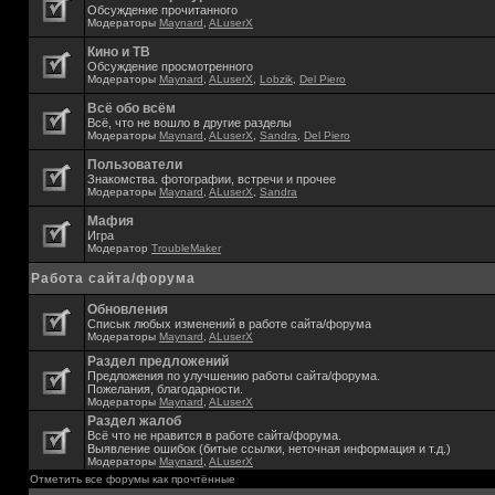
Обсуждение прочитанного
Модераторы
Maynard
,
ALuserX
Кино и ТВ
Обсуждение просмотренного
Модераторы
Maynard
,
ALuserX
,
Lobzik
,
Del Piero
Всё обо всём
Всё, что не вошло в другие разделы
Модераторы
Maynard
,
ALuserX
,
Sandra
,
Del Piero
Пользователи
Знакомства. фотографии, встречи и прочее
Модераторы
Maynard
,
ALuserX
,
Sandra
Мафия
Игра
Модератор
TroubleMaker
Работа сайта/форума
Обновления
Списык любых изменений в работе сайта/форума
Модераторы
Maynard
,
ALuserX
Раздел предложений
Предложения по улучшению работы сайта/форума.
Пожелания, благодарности.
Модераторы
Maynard
,
ALuserX
Раздел жалоб
Всё что не нравится в работе сайта/форума.
Выявление ошибок (битые ссылки, неточная информация и т.д.)
Модераторы
Maynard
,
ALuserX
Отметить все форумы как прочтённые