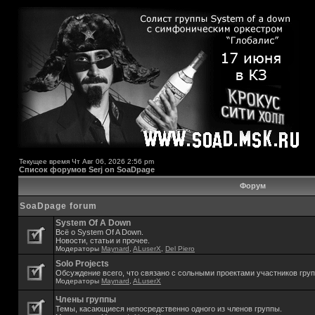
Текущее время Чт Авг 06, 2026 2:56 pm
Список форумов Serj on SoaDpage
Форум
SoaDpage forum
System Of A Down
Всё о System Of A Down.
Новости, статьи и прочее.
Модераторы
Maynard
,
ALuserX
,
Del Piero
Solo Projects
Обсуждение всего, что связано с сольными проектами участников гру
Модераторы
Maynard
,
ALuserX
Члены группы
Темы, касающиеся непосредственно одного из членов группы.