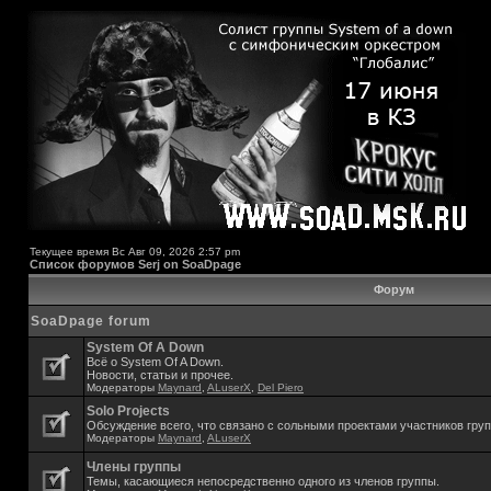
Текущее время Вс Авг 09, 2026 2:57 pm
Список форумов Serj on SoaDpage
Форум
SoaDpage forum
System Of A Down
Всё о System Of A Down.
Новости, статьи и прочее.
Модераторы
Maynard
,
ALuserX
,
Del Piero
Solo Projects
Обсуждение всего, что связано с сольными проектами участников гру
Модераторы
Maynard
,
ALuserX
Члены группы
Темы, касающиеся непосредственно одного из членов группы.