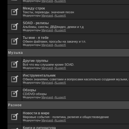
Модераторы
Maynard
,
ALuserX
Между строк
Тексты, переводы. значения песен
Модераторы
Maynard
,
ALuserX
SOAD - релизы
Альбомы, синглы, ДВД/видео, демки и т.д
Модераторы
Maynard
,
ALuserX
Ты мне - я тебе
Обмен файлами, просьбы на закачку и т.п.
Модераторы
Maynard
,
ALuserX
Музыка
Другие группы
Всё что мы слушаем кроме SOAD.
Модераторы
Maynard
,
ALuserX
Инструментальник
Обмен знаниями, советами и вопросами касательно создания музыки, 
Модераторы
Maynard
,
ALuserX
Обзоры
CD/DVD-обзоры
Модераторы
Maynard
,
ALuserX
Разное
Новости в мире
Мировые события - политика, религия и обществоведение
Модераторы
Maynard
,
ALuserX
Книги и литература