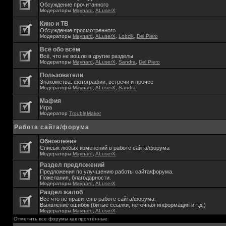
Обсуждение прочитанного
Модераторы
Maynard
,
ALuserX
Кино и ТВ
Обсуждение просмотренного
Модераторы
Maynard
,
ALuserX
,
Lobzik
,
Del Piero
Всё обо всём
Всё, что не вошло в другие разделы
Модераторы
Maynard
,
ALuserX
,
Sandra
,
Del Piero
Пользователи
Знакомства. фотографии, встречи и прочее
Модераторы
Maynard
,
ALuserX
,
Sandra
Мафия
Игра
Модератор
TroubleMaker
Работа сайта/форума
Обновления
Списык любых изменений в работе сайта/форума
Модераторы
Maynard
,
ALuserX
Раздел предложений
Предложения по улучшению работы сайта/форума.
Пожелания, благодарности.
Модераторы
Maynard
,
ALuserX
Раздел жалоб
Всё что не нравится в работе сайта/форума.
Выявление ошибок (битые ссылки, неточная информация и т.д.)
Модераторы
Maynard
,
ALuserX
Отметить все форумы как прочтённые