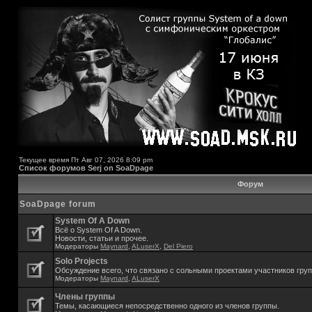
Текущее время Пт Авг 07, 2026 8:09 pm
Список форумов Serj on SoaDpage
Форум
SoaDpage forum
System Of A Down
Всё о System Of A Down.
Новости, статьи и прочее.
Модераторы
Maynard
,
ALuserX
,
Del Piero
Solo Projects
Обсуждение всего, что связано с сольными проектами участников гру
Модераторы
Maynard
,
ALuserX
Члены группы
Темы, касающиеся непосредственно одного из членов группы.