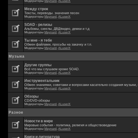
Модераторы
Maynard
,
ALuserX
Между строк
Тексты, переводы. значения песен
Модераторы
Maynard
,
ALuserX
SOAD - релизы
Альбомы, синглы, ДВД/видео, демки и т.д
Модераторы
Maynard
,
ALuserX
Ты мне - я тебе
Обмен файлами, просьбы на закачку и т.п.
Модераторы
Maynard
,
ALuserX
Музыка
Другие группы
Всё что мы слушаем кроме SOAD.
Модераторы
Maynard
,
ALuserX
Инструментальник
Обмен знаниями, советами и вопросами касательно создания музыки, 
Модераторы
Maynard
,
ALuserX
Обзоры
CD/DVD-обзоры
Модераторы
Maynard
,
ALuserX
Разное
Новости в мире
Мировые события - политика, религия и обществоведение
Модераторы
Maynard
,
ALuserX
Книги и литература