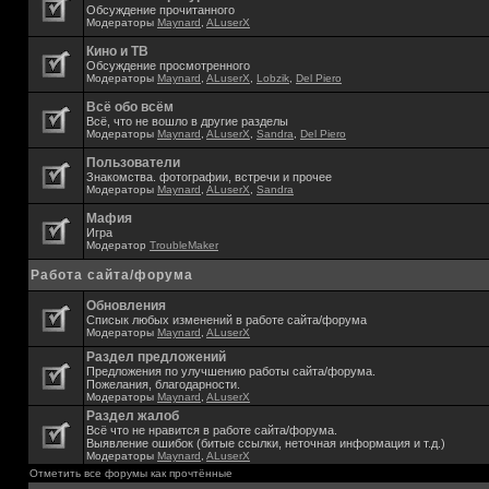
Обсуждение прочитанного
Модераторы
Maynard
,
ALuserX
Кино и ТВ
Обсуждение просмотренного
Модераторы
Maynard
,
ALuserX
,
Lobzik
,
Del Piero
Всё обо всём
Всё, что не вошло в другие разделы
Модераторы
Maynard
,
ALuserX
,
Sandra
,
Del Piero
Пользователи
Знакомства. фотографии, встречи и прочее
Модераторы
Maynard
,
ALuserX
,
Sandra
Мафия
Игра
Модератор
TroubleMaker
Работа сайта/форума
Обновления
Списык любых изменений в работе сайта/форума
Модераторы
Maynard
,
ALuserX
Раздел предложений
Предложения по улучшению работы сайта/форума.
Пожелания, благодарности.
Модераторы
Maynard
,
ALuserX
Раздел жалоб
Всё что не нравится в работе сайта/форума.
Выявление ошибок (битые ссылки, неточная информация и т.д.)
Модераторы
Maynard
,
ALuserX
Отметить все форумы как прочтённые