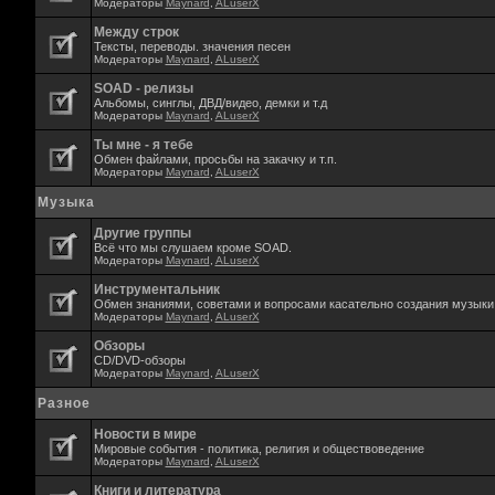
Модераторы
Maynard
,
ALuserX
Между строк
Тексты, переводы. значения песен
Модераторы
Maynard
,
ALuserX
SOAD - релизы
Альбомы, синглы, ДВД/видео, демки и т.д
Модераторы
Maynard
,
ALuserX
Ты мне - я тебе
Обмен файлами, просьбы на закачку и т.п.
Модераторы
Maynard
,
ALuserX
Музыка
Другие группы
Всё что мы слушаем кроме SOAD.
Модераторы
Maynard
,
ALuserX
Инструментальник
Обмен знаниями, советами и вопросами касательно создания музыки,
Модераторы
Maynard
,
ALuserX
Обзоры
CD/DVD-обзоры
Модераторы
Maynard
,
ALuserX
Разное
Новости в мире
Мировые события - политика, религия и обществоведение
Модераторы
Maynard
,
ALuserX
Книги и литература