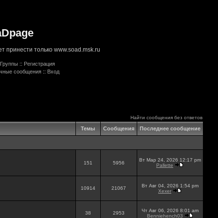
aDpage
т принести только www.soad.msk.ru
Группы
::
Регистрация
ичные сообщения
::
Вход
Найти сообщения без ответов
Темы
Сообщения
Последнее сообщение
Вт Мар 24, 2026 12:17 pm
151
5956
Pallette
Вт Авг 04, 2026 1:54 pm
10914
21067
Xexer
Чт Авг 06, 2026 8:01 am
38
2953
Benniehench03