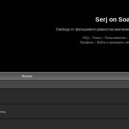
Serj on So
Свободу от фальшивого равенства вам може
FAQ
::
Поиск
::
Пользователи
::
Профиль
::
Войти и проверить л
Форум
уппы.