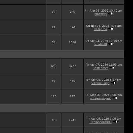
Чт Апр 02, 2026 10:45 am
29
735
prachiroy
Сб Дек 06, 2025 7:06 am
21
394
KolbyPea
Вт Авг 04, 2026 10:15 am
38
1516
Ponti233
Пт Авг 07, 2026 11:06 am
605
8777
BaxterDrive
Вт Авг 04, 2026 5:17 pm
22
615
Vikram Singh
Пн Мар 30, 2026 2:34 pm
125
147
potapovsergei0
Чт Авг 06, 2026 7:09 am
83
2241
Benniehench03