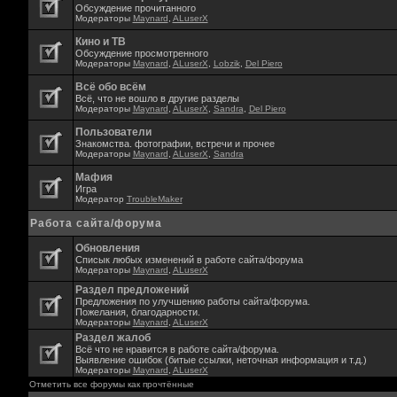
Обсуждение прочитанного
Модераторы
Maynard
,
ALuserX
Кино и ТВ
Обсуждение просмотренного
Модераторы
Maynard
,
ALuserX
,
Lobzik
,
Del Piero
Всё обо всём
Всё, что не вошло в другие разделы
Модераторы
Maynard
,
ALuserX
,
Sandra
,
Del Piero
Пользователи
Знакомства. фотографии, встречи и прочее
Модераторы
Maynard
,
ALuserX
,
Sandra
Мафия
Игра
Модератор
TroubleMaker
Работа сайта/форума
Обновления
Списык любых изменений в работе сайта/форума
Модераторы
Maynard
,
ALuserX
Раздел предложений
Предложения по улучшению работы сайта/форума.
Пожелания, благодарности.
Модераторы
Maynard
,
ALuserX
Раздел жалоб
Всё что не нравится в работе сайта/форума.
Выявление ошибок (битые ссылки, неточная информация и т.д.)
Модераторы
Maynard
,
ALuserX
Отметить все форумы как прочтённые