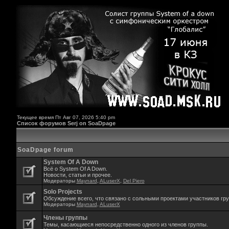
Текущее время Пт Авг 07, 2026 5:40 pm
Список форумов Serj on SoaDpage
SoaDpage forum
System Of A Down
Всё о System Of A Down.
Новости, статьи и прочее.
Модераторы
Maynard
,
ALuserX
,
Del Piero
Solo Projects
Обсуждение всего, что связано с сольными проектами участников гр
Модераторы
Maynard
,
ALuserX
Члены группы
Темы, касающиеся непосредственно одного из членов группы.