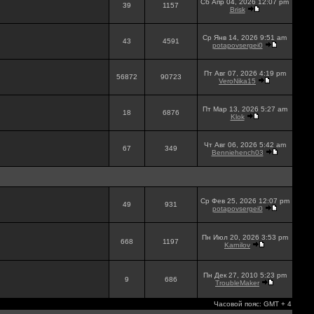
Сб Апр 04, 2026 12:07 pm
39
1157
Brisk
Ср Янв 14, 2026 9:51 am
43
4591
potapovsergei0
Пт Авг 07, 2026 4:19 pm
56872
90723
VeroNika15
Пт Мар 13, 2026 5:27 am
18
6876
Klok
Чт Авг 06, 2026 5:42 am
67
349
Benniehench03
Ср Фев 25, 2026 12:07 pm
49
931
potapovsergei0
Пн Июл 20, 2026 3:53 pm
668
1197
Karnilov
Пн Дек 27, 2010 5:23 pm
9
686
TroubleMaker
Часовой пояс: GMT + 4