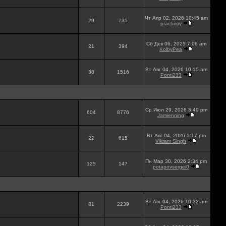
Чт Апр 02, 2026 10:45 am
29
735
prachiroy
Сб Дек 06, 2025 7:06 am
21
394
KolbyPea
Вт Авг 04, 2026 10:15 am
38
1516
Ponti233
Ср Июл 29, 2026 3:49 pm
604
8776
Jamienning
Вт Авг 04, 2026 5:17 pm
22
615
Vikram Singh
Пн Мар 30, 2026 2:34 pm
125
147
potapovsergei0
Вт Авг 04, 2026 10:32 am
81
2239
Ponti233