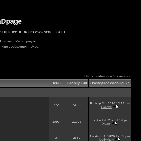
aDpage
т принести только www.soad.msk.ru
Группы
::
Регистрация
ичные сообщения
::
Вход
Найти сообщения без ответов
Темы
Сообщения
Последнее сообщение
Вт Мар 24, 2026 12:17 pm
151
5956
Pallette
Вт Авг 04, 2026 1:54 pm
10914
21067
Xexer
Сб Апр 04, 2026 12:02 pm
37
2952
bodykitsty