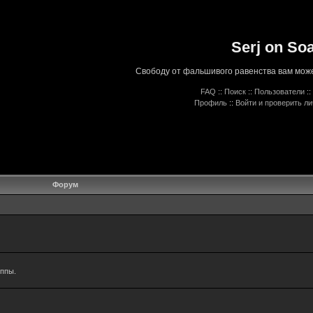
Serj on So
Свободу от фальшивого равенства вам може
FAQ
::
Поиск
::
Пользователи
::
Профиль
::
Войти и проверить л
Форум
уппы.