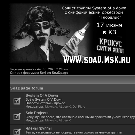
Текущее время Чт Авг 06, 2026 2:28 am
Список форумов Serj on SoaDpage
SoaDpage forum
System Of A Down
Всё о System Of A Down.
Новости, статьи и прочее.
Модераторы
Maynard
,
ALuserX
,
Del Piero
Solo Projects
Обсуждение всего, что связано с сольными проектами участников гр
Модераторы
Maynard
,
ALuserX
Члены группы
Темы, касающиеся непосредственно одного из членов группы.