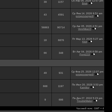
Сб Апр 04, 2026 12:07 pm
39
1157
Brisk
Ср Янв 14, 2026 9:51 am
43
4591
potapovsergei0
Ср Авг 05, 2026 4:51 pm
56863
90714
VeroNika15
Пт Мар 13, 2026 5:27 am
18
6876
Klok
Вт Авг 04, 2026 6:58 am
66
348
Ponti233
Ср Фев 25, 2026 12:07 pm
49
931
potapovsergei0
Пн Июл 20, 2026 3:53 pm
668
1197
Karnilov
Пн Дек 27, 2010 5:23 pm
9
686
TroubleMaker
Часовой пояс: GMT + 4