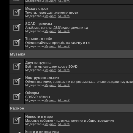
Модераторы
Maynard
,
ALuserX
Между строк
Тексты, переводы. значения песен
Модераторы
Maynard
,
ALuserX
SOAD - релизы
Альбомы, синглы, ДВД/видео, демки и т.д
Модераторы
Maynard
,
ALuserX
Ты мне - я тебе
Обмен файлами, просьбы на закачку и т.п.
Модераторы
Maynard
,
ALuserX
Музыка
Другие группы
Всё что мы слушаем кроме SOAD.
Модераторы
Maynard
,
ALuserX
Инструментальник
Обмен знаниями, советами и вопросами касательно создания музыки,
Модераторы
Maynard
,
ALuserX
Обзоры
CD/DVD-обзоры
Модераторы
Maynard
,
ALuserX
Разное
Новости в мире
Мировые события - политика, религия и обществоведение
Модераторы
Maynard
,
ALuserX
Книги и литература