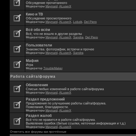
Обсуждение прочитанного
Модераторы
Maynard
,
ALuserX
Кино и ТВ
Обсуждение просмотренного
Модераторы
Maynard
,
ALuserX
,
Lobzik
,
Del Piero
Всё обо всём
Всё, что не вошло в другие разделы
Модераторы
Maynard
,
ALuserX
,
Sandra
,
Del Piero
Пользователи
Знакомства. фотографии, встречи и прочее
Модераторы
Maynard
,
ALuserX
,
Sandra
Мафия
Игра
Модератор
TroubleMaker
Работа сайта/форума
Обновления
Списык любых изменений в работе сайта/форума
Модераторы
Maynard
,
ALuserX
Раздел предложений
Предложения по улучшению работы сайта/форума.
Пожелания, благодарности.
Модераторы
Maynard
,
ALuserX
Раздел жалоб
Всё что не нравится в работе сайта/форума.
Выявление ошибок (битые ссылки, неточная информация и т.д.)
Модераторы
Maynard
,
ALuserX
Отметить все форумы как прочтённые