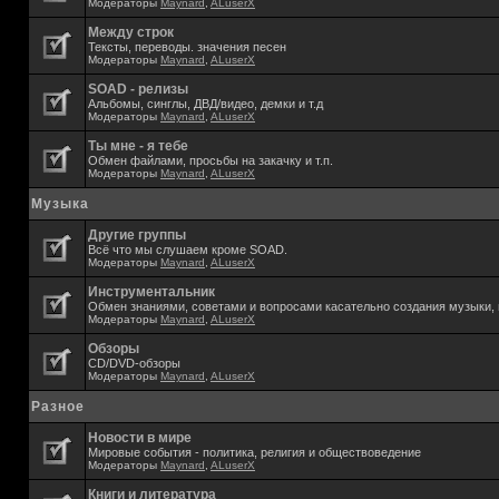
Модераторы
Maynard
,
ALuserX
Между строк
Тексты, переводы. значения песен
Модераторы
Maynard
,
ALuserX
SOAD - релизы
Альбомы, синглы, ДВД/видео, демки и т.д
Модераторы
Maynard
,
ALuserX
Ты мне - я тебе
Обмен файлами, просьбы на закачку и т.п.
Модераторы
Maynard
,
ALuserX
Музыка
Другие группы
Всё что мы слушаем кроме SOAD.
Модераторы
Maynard
,
ALuserX
Инструментальник
Обмен знаниями, советами и вопросами касательно создания музыки, 
Модераторы
Maynard
,
ALuserX
Обзоры
CD/DVD-обзоры
Модераторы
Maynard
,
ALuserX
Разное
Новости в мире
Мировые события - политика, религия и обществоведение
Модераторы
Maynard
,
ALuserX
Книги и литература