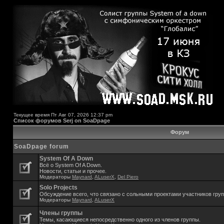
Текущее время Пт Авг 07, 2026 12:37 pm
Список форумов Serj on SoaDpage
Форум
SoaDpage forum
System Of A Down
Всё о System Of A Down.
Новости, статьи и прочее.
Модераторы
Maynard
,
ALuserX
,
Del Piero
Solo Projects
Обсуждение всего, что связано с сольными проектами участников гру
Модераторы
Maynard
,
ALuserX
Члены группы
Темы, касающиеся непосредственно одного из членов группы.