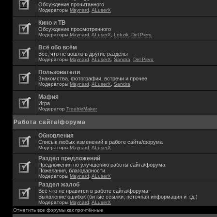
Обсуждение прочитанного
Модераторы
Maynard
,
ALuserX
Кино и ТВ
Обсуждение просмотренного
Модераторы
Maynard
,
ALuserX
,
Lobzik
,
Del Piero
Всё обо всём
Всё, что не вошло в другие разделы
Модераторы
Maynard
,
ALuserX
,
Sandra
,
Del Piero
Пользователи
Знакомства. фотографии, встречи и прочее
Модераторы
Maynard
,
ALuserX
,
Sandra
Мафия
Игра
Модератор
TroubleMaker
Работа сайта/форума
Обновления
Списык любых изменений в работе сайта/форума
Модераторы
Maynard
,
ALuserX
Раздел предложений
Предложения по улучшению работы сайта/форума.
Пожелания, благодарности.
Модераторы
Maynard
,
ALuserX
Раздел жалоб
Всё что не нравится в работе сайта/форума.
Выявление ошибок (битые ссылки, неточная информация и т.д.)
Модераторы
Maynard
,
ALuserX
Отметить все форумы как прочтённые