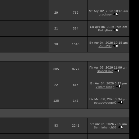
Чт Апр 02, 2026 10:45 am
29
735
prachiroy
Сб Дек 06, 2025 7:06 am
21
394
KolbyPea
Вт Авг 04, 2026 10:15 am
38
1516
Ponti233
Пт Авг 07, 2026 11:06 am
605
8777
BaxterDrive
Вт Авг 04, 2026 5:17 pm
22
615
Vikram Singh
Пн Мар 30, 2026 2:34 pm
125
147
potapovsergei0
Чт Авг 06, 2026 7:09 am
83
2241
Benniehench03