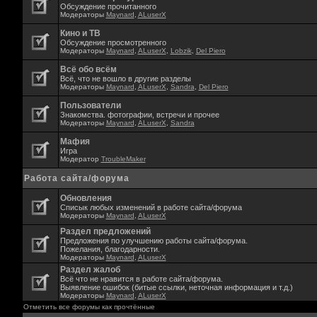
Обсуждение прочитанного
Модераторы
Maynard
,
ALuserX
Кино и ТВ
Обсуждение просмотренного
Модераторы
Maynard
,
ALuserX
,
Lobzik
,
Del Piero
Всё обо всём
Всё, что не вошло в другие разделы
Модераторы
Maynard
,
ALuserX
,
Sandra
,
Del Piero
Пользователи
Знакомства. фотографии, встречи и прочее
Модераторы
Maynard
,
ALuserX
,
Sandra
Мафия
Игра
Модератор
TroubleMaker
Работа сайта/форума
Обновления
Списык любых изменений в работе сайта/форума
Модераторы
Maynard
,
ALuserX
Раздел предложений
Предложения по улучшению работы сайта/форума.
Пожелания, благодарности.
Модераторы
Maynard
,
ALuserX
Раздел жалоб
Всё что не нравится в работе сайта/форума.
Выявление ошибок (битые ссылки, неточная информация и т.д.)
Модераторы
Maynard
,
ALuserX
Отметить все форумы как прочтённые