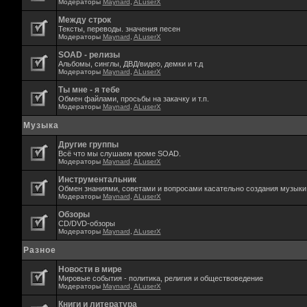
Модераторы
Maynard
,
ALuserX
Между строк
Тексты, переводы. значения песен
Модераторы
Maynard
,
ALuserX
SOAD - релизы
Альбомы, синглы, ДВД/видео, демки и т.д
Модераторы
Maynard
,
ALuserX
Ты мне - я тебе
Обмен файлами, просьбы на закачку и т.п.
Модераторы
Maynard
,
ALuserX
Музыка
Другие группы
Всё что мы слушаем кроме SOAD.
Модераторы
Maynard
,
ALuserX
Инструментальник
Обмен знаниями, советами и вопросами касательно создания музыки,
Модераторы
Maynard
,
ALuserX
Обзоры
CD/DVD-обзоры
Модераторы
Maynard
,
ALuserX
Разное
Новости в мире
Мировые события - политика, религия и обществоведение
Модераторы
Maynard
,
ALuserX
Книги и литература