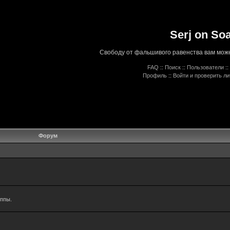
Serj on So
Свободу от фальшивого равенства вам може
FAQ
::
Поиск
::
Пользователи
::
Профиль
::
Войти и проверить л
Форум
уппы.