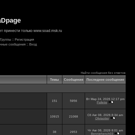
aDpage
т принести только www.soad.msk.ru
Группы
::
Регистрация
ичные сообщения
::
Вход
Найти сообщения без ответов
Темы
Сообщения
Последнее сообщение
Вт Мар 24, 2026 12:17 pm
151
5956
Pallette
Сб Авг 08, 2026 8:34 am
10915
21068
Oliviaotter
Чт Авг 06, 2026 8:01 am
38
2953
Benniehench03