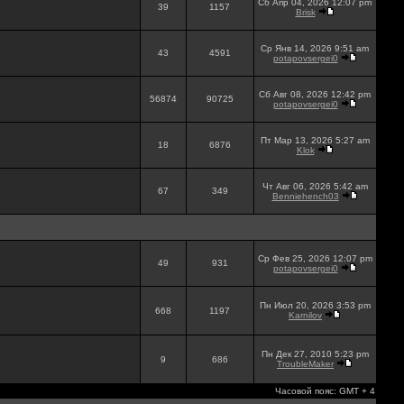
Сб Апр 04, 2026 12:07 pm
39
1157
Brisk
Ср Янв 14, 2026 9:51 am
43
4591
potapovsergei0
Сб Авг 08, 2026 12:42 pm
56874
90725
potapovsergei0
Пт Мар 13, 2026 5:27 am
18
6876
Klok
Чт Авг 06, 2026 5:42 am
67
349
Benniehench03
Ср Фев 25, 2026 12:07 pm
49
931
potapovsergei0
Пн Июл 20, 2026 3:53 pm
668
1197
Karnilov
Пн Дек 27, 2010 5:23 pm
9
686
TroubleMaker
Часовой пояс: GMT + 4