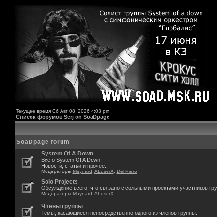
Текущее время Сб Авг 08, 2026 4:03 pm
Список форумов Serj on SoaDpage
SoaDpage forum
System Of A Down
Всё о System Of A Down.
Новости, статьи и прочее.
Модераторы
Maynard
,
ALuserX
,
Del Piero
Solo Projects
Обсуждение всего, что связано с сольными проектами участников гр
Модераторы
Maynard
,
ALuserX
Члены группы
Темы, касающиеся непосредственно одного из членов группы.