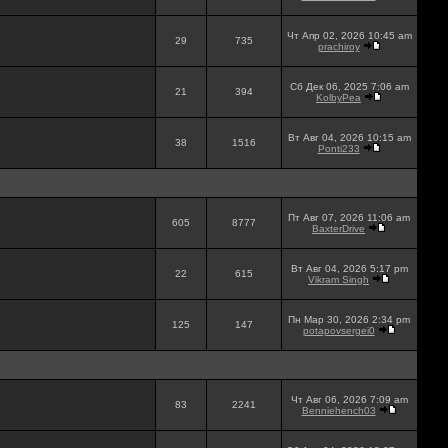
Чт Апр 02, 2026 10:45 am
29
735
prachiroy
Сб Дек 06, 2025 7:06 am
21
394
KolbyPea
Вт Авг 04, 2026 10:15 am
38
1516
Ponti233
Пт Авг 07, 2026 11:06 am
605
8777
BaxterDrive
Вт Авг 04, 2026 5:17 pm
22
615
Vikram Singh
Пн Мар 30, 2026 2:34 pm
125
147
potapovsergei0
Чт Авг 06, 2026 7:09 am
83
2241
Benniehench03