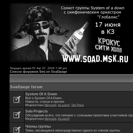
Текущее время Пт Авг 07, 2026 7:48 pm
Список форумов Serj on SoaDpage
SoaDpage forum
System Of A Down
Всё о System Of A Down.
Новости, статьи и прочее.
Модераторы
Maynard
,
ALuserX
,
Del Piero
Solo Projects
Обсуждение всего, что связано с сольными проектами участников гр
Модераторы
Maynard
,
ALuserX
Члены группы
Темы, касающиеся непосредственно одного из членов группы.