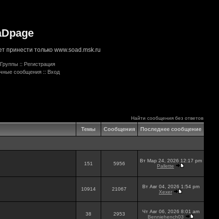
aDpage
т принести только www.soad.msk.ru
Группы
::
Регистрация
ичные сообщения
::
Вход
Найти сообщения без ответов
Темы
Сообщения
Последнее сообщение
Вт Мар 24, 2026 12:17 pm
151
5956
Pallette
Вт Авг 04, 2026 1:54 pm
10914
21067
Xexer
Чт Авг 06, 2026 8:01 am
38
2953
Benniehench03