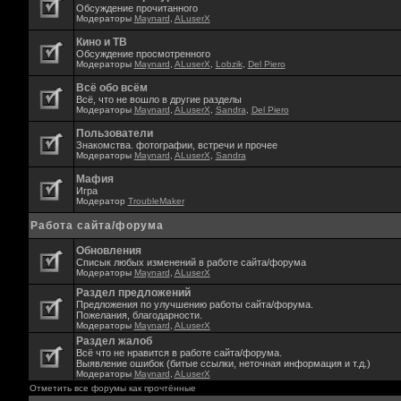
Обсуждение прочитанного
Модераторы
Maynard
,
ALuserX
Кино и ТВ
Обсуждение просмотренного
Модераторы
Maynard
,
ALuserX
,
Lobzik
,
Del Piero
Всё обо всём
Всё, что не вошло в другие разделы
Модераторы
Maynard
,
ALuserX
,
Sandra
,
Del Piero
Пользователи
Знакомства. фотографии, встречи и прочее
Модераторы
Maynard
,
ALuserX
,
Sandra
Мафия
Игра
Модератор
TroubleMaker
Работа сайта/форума
Обновления
Списык любых изменений в работе сайта/форума
Модераторы
Maynard
,
ALuserX
Раздел предложений
Предложения по улучшению работы сайта/форума.
Пожелания, благодарности.
Модераторы
Maynard
,
ALuserX
Раздел жалоб
Всё что не нравится в работе сайта/форума.
Выявление ошибок (битые ссылки, неточная информация и т.д.)
Модераторы
Maynard
,
ALuserX
Отметить все форумы как прочтённые