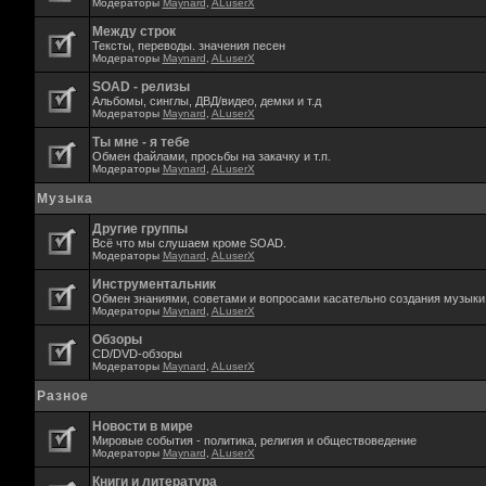
Модераторы
Maynard
,
ALuserX
Между строк
Тексты, переводы. значения песен
Модераторы
Maynard
,
ALuserX
SOAD - релизы
Альбомы, синглы, ДВД/видео, демки и т.д
Модераторы
Maynard
,
ALuserX
Ты мне - я тебе
Обмен файлами, просьбы на закачку и т.п.
Модераторы
Maynard
,
ALuserX
Музыка
Другие группы
Всё что мы слушаем кроме SOAD.
Модераторы
Maynard
,
ALuserX
Инструментальник
Обмен знаниями, советами и вопросами касательно создания музыки,
Модераторы
Maynard
,
ALuserX
Обзоры
CD/DVD-обзоры
Модераторы
Maynard
,
ALuserX
Разное
Новости в мире
Мировые события - политика, религия и обществоведение
Модераторы
Maynard
,
ALuserX
Книги и литература