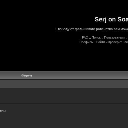
Serj on So
Свободу от фальшивого равенства вам може
FAQ
::
Поиск
::
Пользователи
::
Профиль
::
Войти и проверить л
Форум
уппы.