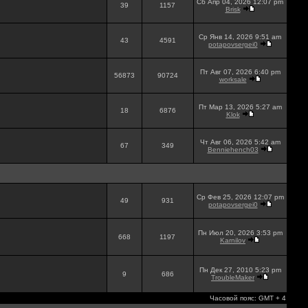
Сб Апр 04, 2026 12:07 pm
39
1157
Brisk
Ср Янв 14, 2026 9:51 am
43
4591
potapovsergei0
Пт Авг 07, 2026 6:40 pm
56873
90724
worksale
Пт Мар 13, 2026 5:27 am
18
6876
Klok
Чт Авг 06, 2026 5:42 am
67
349
Benniehench03
Ср Фев 25, 2026 12:07 pm
49
931
potapovsergei0
Пн Июл 20, 2026 3:53 pm
668
1197
Karnilov
Пн Дек 27, 2010 5:23 pm
9
686
TroubleMaker
Часовой пояс: GMT + 4