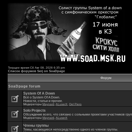
Текущее время Сб Авг 08, 2026 6:35 pm
Список форумов Serj on SoaDpage
Форум
SoaDpage forum
System Of A Down
Всё о System Of A Down.
Новости, статьи и прочее.
Модераторы
Maynard
,
ALuserX
,
Del Piero
Solo Projects
Обсуждение всего, что связано с сольными проектами участников гру
Модераторы
Maynard
,
ALuserX
Члены группы
Темы, касающиеся непосредственно одного из членов группы.