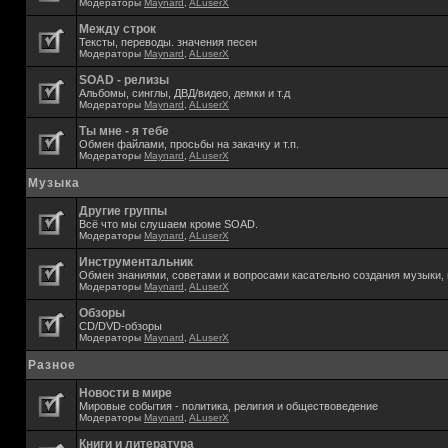
Модераторы
Maynard
,
ALuserX
Между строк
Тексты, переводы. значения песен
Модераторы
Maynard
,
ALuserX
SOAD - релизы
Альбомы, синглы, ДВД/видео, демки и т.д
Модераторы
Maynard
,
ALuserX
Ты мне - я тебе
Обмен файлами, просьбы на закачку и т.п.
Модераторы
Maynard
,
ALuserX
Музыка
Другие группы
Всё что мы слушаем кроме SOAD.
Модераторы
Maynard
,
ALuserX
Инструментальник
Обмен знаниями, советами и вопросами касательно создания музыки, 
Модераторы
Maynard
,
ALuserX
Обзоры
CD/DVD-обзоры
Модераторы
Maynard
,
ALuserX
Разное
Новости в мире
Мировые события - политика, религия и обществоведение
Модераторы
Maynard
,
ALuserX
Книги и литература