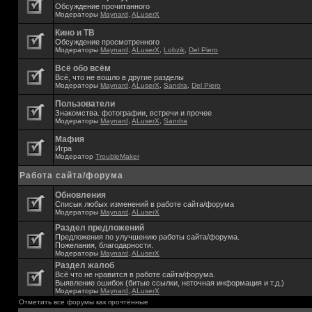
Обсуждение прочитанного
Модераторы
Maynard
,
ALuserX
Кино и ТВ
Обсуждение просмотренного
Модераторы
Maynard
,
ALuserX
,
Lobzik
,
Del Piero
Всё обо всём
Всё, что не вошло в другие разделы
Модераторы
Maynard
,
ALuserX
,
Sandra
,
Del Piero
Пользователи
Знакомства. фотографии, встречи и прочее
Модераторы
Maynard
,
ALuserX
,
Sandra
Мафия
Игра
Модератор
TroubleMaker
Работа сайта/форума
Обновления
Списык любых изменений в работе сайта/форума
Модераторы
Maynard
,
ALuserX
Раздел предложений
Предложения по улучшению работы сайта/форума.
Пожелания, благодарности.
Модераторы
Maynard
,
ALuserX
Раздел жалоб
Всё что не нравится в работе сайта/форума.
Выявление ошибок (битые ссылки, неточная информация и т.д.)
Модераторы
Maynard
,
ALuserX
Отметить все форумы как прочтённые