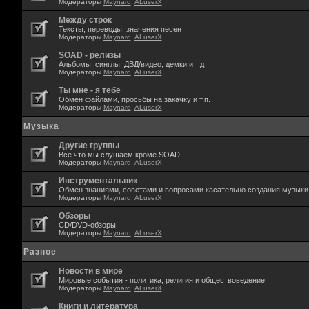
Модераторы
Maynard
,
ALuserX
Между строк
Тексты, переводы. значения песен
Модераторы
Maynard
,
ALuserX
SOAD - релизы
Альбомы, синглы, ДВД/видео, демки и т.д
Модераторы
Maynard
,
ALuserX
Ты мне - я тебе
Обмен файлами, просьбы на закачку и т.п.
Модераторы
Maynard
,
ALuserX
Музыка
Другие группы
Всё что мы слушаем кроме SOAD.
Модераторы
Maynard
,
ALuserX
Инструментальник
Обмен знаниями, советами и вопросами касательно создания музыки,
Модераторы
Maynard
,
ALuserX
Обзоры
CD/DVD-обзоры
Модераторы
Maynard
,
ALuserX
Разное
Новости в мире
Мировые события - политика, религия и обществоведение
Модераторы
Maynard
,
ALuserX
Книги и литература