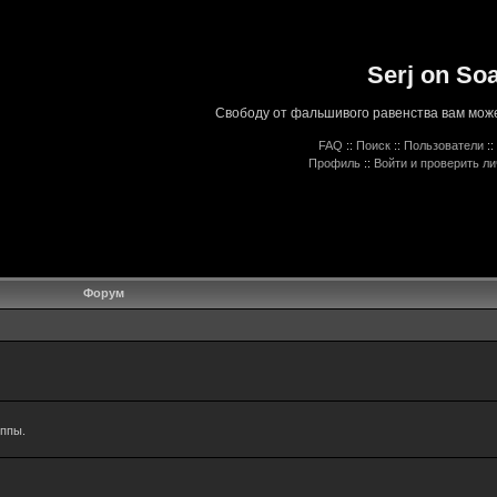
Serj on So
Свободу от фальшивого равенства вам може
FAQ
::
Поиск
::
Пользователи
::
Профиль
::
Войти и проверить л
Форум
уппы.