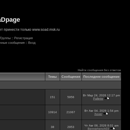
aDpage
т принести только www.soad.msk.ru
Группы
::
Регистрация
ичные сообщения
::
Вход
Найти сообщения без ответов
Темы
Сообщения
Последнее сообщение
Вт Мар 24, 2026 12:17 pm
151
5956
Pallette
Вт Авг 04, 2026 1:54 pm
10914
21067
Xexer
Чт Авг 06, 2026 8:01 am
38
2953
Benniehench03