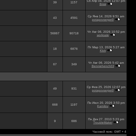
Сб Апр 04, 2026 12:07 pm
39
1157
Brisk
Ср Янв 14, 2026 9:51 am
43
4591
potapovsergei0
Чт Авг 06, 2026 10:52 pm
56867
90718
worksale
Пт Мар 13, 2026 5:27 am
18
6876
Klok
Чт Авг 06, 2026 5:42 am
67
349
Benniehench03
Ср Фев 25, 2026 12:07 pm
49
931
potapovsergei0
Пн Июл 20, 2026 3:53 pm
668
1197
Karnilov
Пн Дек 27, 2010 5:23 pm
9
686
TroubleMaker
Часовой пояс: GMT + 4