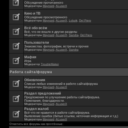
Обсуждение прочитанного
Модераторы
Maynard
,
ALuserX
Кино и ТВ
Обсуждение просмотренного
Модераторы
Maynard
,
ALuserX
,
Lobzik
,
Del Piero
Всё обо всём
Всё, что не вошло в другие разделы
Модераторы
Maynard
,
ALuserX
,
Sandra
,
Del Piero
Пользователи
Знакомства. фотографии, встречи и прочее
Модераторы
Maynard
,
ALuserX
,
Sandra
Мафия
Игра
Модератор
TroubleMaker
Работа сайта/форума
Обновления
Списык любых изменений в работе сайта/форума
Модераторы
Maynard
,
ALuserX
Раздел предложений
Предложения по улучшению работы сайта/форума.
Пожелания, благодарности.
Модераторы
Maynard
,
ALuserX
Раздел жалоб
Всё что не нравится в работе сайта/форума.
Выявление ошибок (битые ссылки, неточная информация и т.д.)
Модераторы
Maynard
,
ALuserX
Отметить все форумы как прочтённые