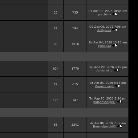
Чт Апр 02, 2026 10:45 am
29
735
prachiroy
Сб Дек 06, 2025 7:06 am
21
394
KolbyPea
Вт Авг 04, 2026 10:15 am
38
1516
Ponti233
Ср Июл 29, 2026 3:49 pm
604
8776
Jamienning
Вт Авг 04, 2026 5:17 pm
22
615
Vikram Singh
Пн Мар 30, 2026 2:34 pm
125
147
potapovsergei0
Чт Авг 06, 2026 7:09 am
83
2241
Benniehench03