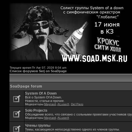
Текущее время Пт Авг 07, 2026 8:04 am
Список форумов Serj on SoaDpage
SoaDpage forum
System Of A Down
Всё о System Of A Down.
Новости, статьи и прочее.
Модераторы
Maynard
,
ALuserX
,
Del Piero
Solo Projects
Обсуждение всего, что связано с сольными проектами участников гр
Модераторы
Maynard
,
ALuserX
Члены группы
Темы, касающиеся непосредственно одного из членов группы.