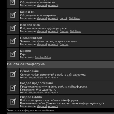
Обсуждение прочитанного
Модераторы
Maynard
,
ALuserX
Кино и ТВ
Обсуждение просмотренного
Модераторы
Maynard
,
ALuserX
,
Lobzik
,
Del Piero
Всё обо всём
Всё, что не вошло в другие разделы
Модераторы
Maynard
,
ALuserX
,
Sandra
,
Del Piero
Пользователи
Знакомства. фотографии, встречи и прочее
Модераторы
Maynard
,
ALuserX
,
Sandra
Мафия
Игра
Модератор
TroubleMaker
Работа сайта/форума
Обновления
Списык любых изменений в работе сайта/форума
Модераторы
Maynard
,
ALuserX
Раздел предложений
Предложения по улучшению работы сайта/форума.
Пожелания, благодарности.
Модераторы
Maynard
,
ALuserX
Раздел жалоб
Всё что не нравится в работе сайта/форума.
Выявление ошибок (битые ссылки, неточная информация и т.д.)
Модераторы
Maynard
,
ALuserX
Отметить все форумы как прочтённые