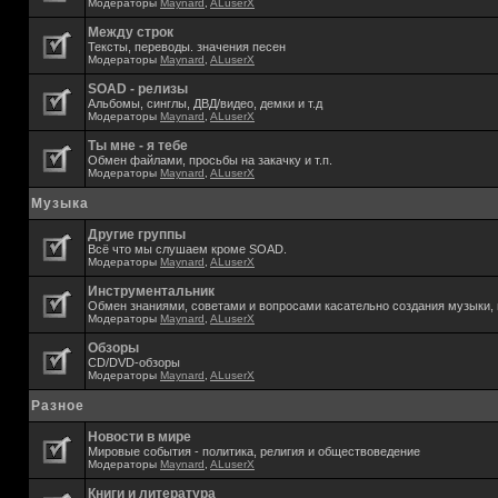
Модераторы
Maynard
,
ALuserX
Между строк
Тексты, переводы. значения песен
Модераторы
Maynard
,
ALuserX
SOAD - релизы
Альбомы, синглы, ДВД/видео, демки и т.д
Модераторы
Maynard
,
ALuserX
Ты мне - я тебе
Обмен файлами, просьбы на закачку и т.п.
Модераторы
Maynard
,
ALuserX
Музыка
Другие группы
Всё что мы слушаем кроме SOAD.
Модераторы
Maynard
,
ALuserX
Инструментальник
Обмен знаниями, советами и вопросами касательно создания музыки, 
Модераторы
Maynard
,
ALuserX
Обзоры
CD/DVD-обзоры
Модераторы
Maynard
,
ALuserX
Разное
Новости в мире
Мировые события - политика, религия и обществоведение
Модераторы
Maynard
,
ALuserX
Книги и литература