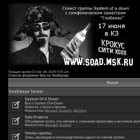
Текущее время Сб Авг 08, 2026 5:30 pm
Список форумов Serj on SoaDpage
Форум
SoaDpage forum
System Of A Down
Всё о System Of A Down.
Новости, статьи и прочее.
Модераторы
Maynard
,
ALuserX
,
Del Piero
Solo Projects
Обсуждение всего, что связано с сольными проектами участников гру
Модераторы
Maynard
,
ALuserX
Члены группы
Темы, касающиеся непосредственно одного из членов группы.